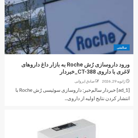
سلامتی
ورود داروسازی رُش Roche به بازار داغ داروهای
لاغری با داروی CT-388_خبردار
ژانویه 29, 2026
صادق ایروانی
[ad_1] خبردار سالم‌خبر: داروسازی سوئیسی رُش Roche با
انتشار کردن نتایج اولیه از داروی...