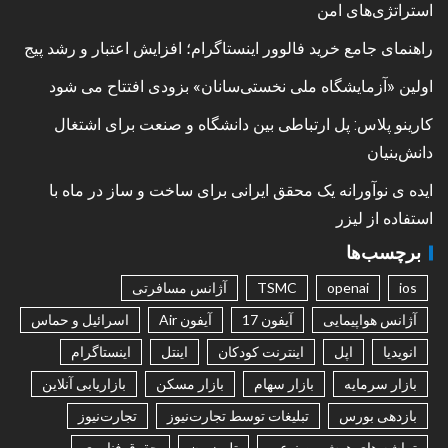
استراتژی‌های امن
راهنمای جامع خرید فالوور اینستاگرام؛ افزایش اعتبار و رشد پیج
اولین «آزمایشگاه ملی نخستی‌سانان» بزودی افتتاح می شود
کارینو پلاس: پل ارتباطی بین دانشگاه و صنعت برای اشتغال
دانش‌بنیان
ایده ی نوآورانه یک محقق ایرانی برای ساخت و ساز در ماه با
استفاده از لیزر
برچسب‌ها
ios
openai
TSMC
آژانس مسافرتی
آژانس هواپیمایی
آیفون 17
آیفون Air
اسرائیل و حماس
انویدیا
اپل
اینترنت کودکان
اینتل
اینستاگرام
بازار سرمایه
بازار سهام
بازار مسکن
بازاریابی آنلاین
بازدهی بورس
تبلیغات توسط تجارت‌نیوز
تجارت‌نیوز
تراشه های هوش مصنوعی
تلویزیون
حقوق فناوری