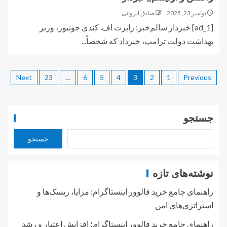
نوامبر 23, 2025
صادق ایروانی
[ad_1] خبردار سالم‌خبر: رابرت اف. کندی جونیور، وزیر
بهداشت دولت ترامپ، خبرداد که شخصاً...
Next
23
…
6
5
4
3
2
1
Previous
جستجو
جستجو
نوشته‌های تازه
راهنمای جامع خرید فالوور اینستاگرام: مزایا، ریسک‌ها و
استراتژی‌های امن
راهنمای جامع خرید فالوور اینستاگرام؛ افزایش اعتبار و رشد