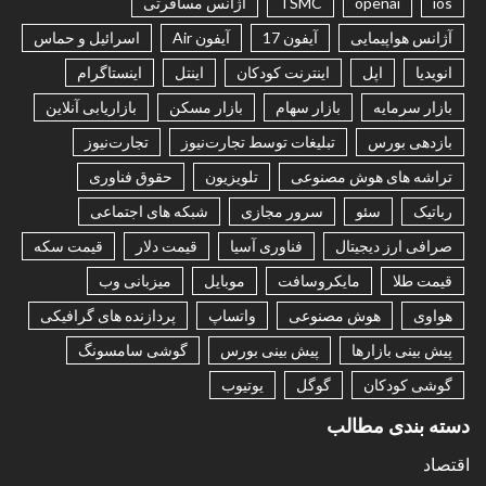
ios
openai
TSMC
آژانس مسافرتی
آژانس هواپیمایی
آیفون 17
آیفون Air
اسرائیل و حماس
انویدیا
اپل
اینترنت کودکان
اینتل
اینستاگرام
بازار سرمایه
بازار سهام
بازار مسکن
بازاریابی آنلاین
بازدهی بورس
تبلیغات توسط تجارت‌نیوز
تجارت‌نیوز
تراشه های هوش مصنوعی
تلویزیون
حقوق فناوری
رباتیک
سئو
سرور مجازی
شبکه های اجتماعی
صرافی ارز دیجیتال
فناوری آسیا
قیمت دلار
قیمت سکه
قیمت طلا
مایکروسافت
موبایل
میزبانی وب
هواوی
هوش مصنوعی
واتساپ
پردازنده های گرافیکی
پیش بینی بازارها
پیش بینی بورس
گوشی سامسونگ
گوشی کودکان
گوگل
یوتیوب
دسته بندی مطالب
اقتصاد