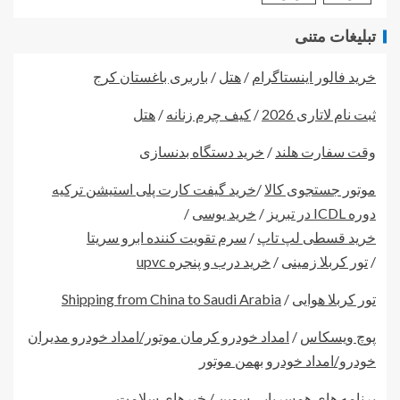
تبلیغات متنی
خرید فالور اینستاگرام
/
هتل
/
باربری باغستان کرج
ثبت نام لاتاری 2026
/
کیف چرم زنانه
/
هتل
وقت سفارت هلند
/
خرید دستگاه بدنسازی
موتور جستجوی کالا
/
خرید گیفت کارت پلی استیشن ترکیه
دوره ICDL در تبریز
/
خرید یوسی
/
خرید قسطی لپ تاپ
/
سرم تقویت کننده ابرو سریتا
/
تور کربلا زمینی
/
خرید درب و پنجره upvc
تور کربلا هوایی
/
Shipping from China to Saudi Arabia
پوچ ویسکاس
/
امداد خودرو کرمان موتور/امداد خودرو مدیران
خودرو/امداد خودرو بهمن موتور
برنامه های همسریابی سوین
/
خبرهای سلامت