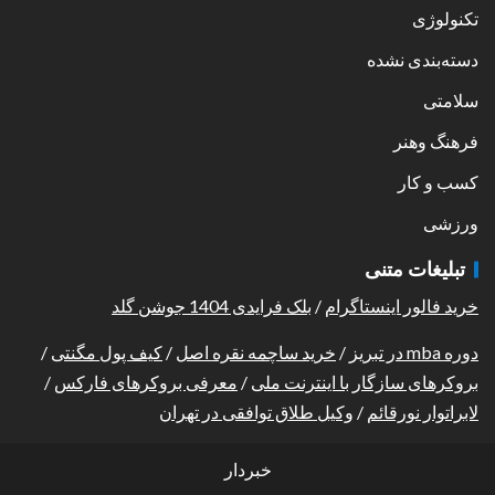
تکنولوژی
دسته‌بندی نشده
سلامتی
فرهنگ وهنر
کسب و کار
ورزشی
تبلیغات متنی
خرید فالور اینستاگرام
/
بلک فرایدی 1404 جوشن گلد
دوره mba در تبریز
/
خرید ساچمه نقره اصل
/
کیف پول مگنتی
/
بروکرهای سازگار با اینترنت ملی
/
معرفی بروکرهای فارکس
/
لابراتوار نورقائم
/
وکیل طلاق توافقی در تهران
خبردار