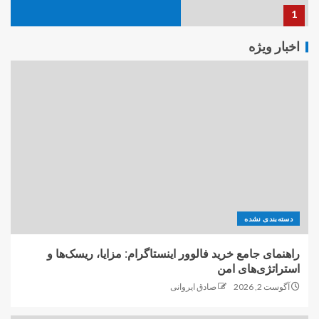
راهنمای جامع خرید فالوور اینستاگرام؛
اخبار ویژه
افزایش اعتبار و رشد پیج
2
اولین «آزمایشگاه ملی نخستی‌سانان»
بزودی افتتاح می شود
3
دسته‌بندی نشده
کارینو پلاس: پل ارتباطی بین دانشگاه
و صنعت برای اشتغال دانش‌بنیان
راهنمای جامع خرید فالوور اینستاگرام: مزایا، ریسک‌ها و
استراتژی‌های امن
4
آگوست 2, 2026
صادق ایروانی