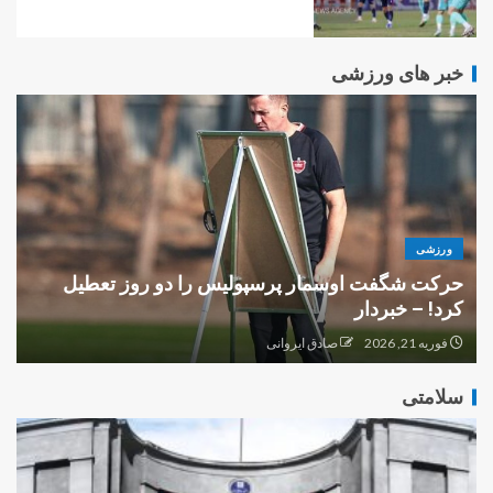
خبر های ورزشی
ورزشی
گ
خبردار | Mehr News Agency – لیگ برتر فوتبال
ر
فوریه 21, 2026
صادق ایروانی
سلامتی