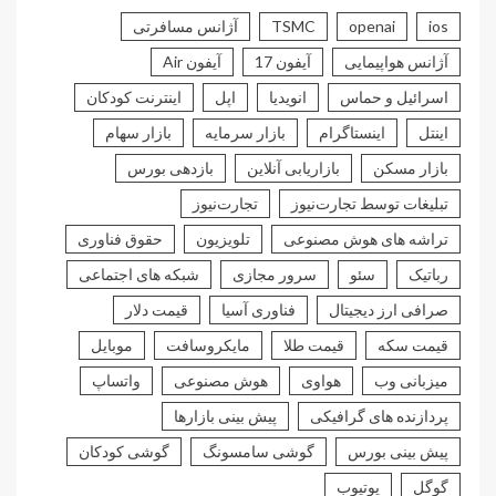
ios
openai
TSMC
آژانس مسافرتی
آژانس هواپیمایی
آیفون 17
آیفون Air
اسرائیل و حماس
انویدیا
اپل
اینترنت کودکان
اینتل
اینستاگرام
بازار سرمایه
بازار سهام
بازار مسکن
بازاریابی آنلاین
بازدهی بورس
تبلیغات توسط تجارت‌نیوز
تجارت‌نیوز
تراشه های هوش مصنوعی
تلویزیون
حقوق فناوری
رباتیک
سئو
سرور مجازی
شبکه های اجتماعی
صرافی ارز دیجیتال
فناوری آسیا
قیمت دلار
قیمت سکه
قیمت طلا
مایکروسافت
موبایل
میزبانی وب
هواوی
هوش مصنوعی
واتساپ
پردازنده های گرافیکی
پیش بینی بازارها
پیش بینی بورس
گوشی سامسونگ
گوشی کودکان
گوگل
یوتیوب