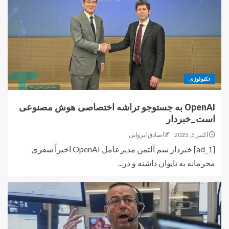
تکنولوژی
OpenAI به جستوجو تراشه اختصاصی هوش مصنوعی
است_خبردار
اکتبر 5, 2025
صادق ایروانی
[ad_1] خبردار سم آلتمن مدیرعامل OpenAI اخیراً سفری
محرمانه به تایوان داشته و در...