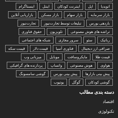
انویدیا
اپل
اینترنت کودکان
اینتل
اینستاگرام
بازار سرمایه
بازار سهام
بازار مسکن
بازاریابی آنلاین
بازدهی بورس
تبلیغات توسط تجارت‌نیوز
تجارت‌نیوز
تراشه های هوش مصنوعی
تلویزیون
حقوق فناوری
رباتیک
سئو
سرور مجازی
شبکه های اجتماعی
صرافی ارز دیجیتال
فناوری آسیا
قیمت دلار
قیمت سکه
قیمت طلا
مایکروسافت
موبایل
میزبانی وب
هواوی
هوش مصنوعی
واتساپ
پردازنده های گرافیکی
پیش بینی بازارها
پیش بینی بورس
گوشی سامسونگ
گوشی کودکان
گوگل
یوتیوب
دسته بندی مطالب
اقتصاد
تکنولوژی