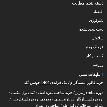
دسته بندی مطالب
اقتصاد
تکنولوژی
دسته‌بندی نشده
سلامتی
فرهنگ وهنر
کسب و کار
ورزشی
تبلیغات متنی
خرید فالور اینستاگرام
/
بلک فرایدی 1404 جوشن گلد
دوره mba در تبریز
/
خرید ساچمه نقره اصل
/
کیف پول مگنتی
/
بروکرهای سازگار با اینترنت ملی
/
معرفی بروکرهای فارکس
/
لابراتوار نورقائم
/
وکیل طلاق توافقی در تهران