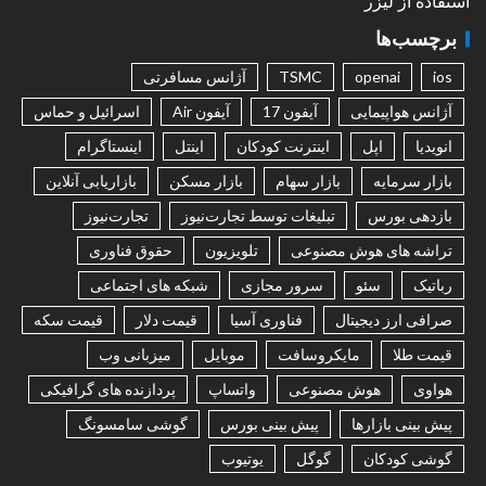
استفاده از لیزر
برچسب‌ها
ios
openai
TSMC
آژانس مسافرتی
آژانس هواپیمایی
آیفون 17
آیفون Air
اسرائیل و حماس
انویدیا
اپل
اینترنت کودکان
اینتل
اینستاگرام
بازار سرمایه
بازار سهام
بازار مسکن
بازاریابی آنلاین
بازدهی بورس
تبلیغات توسط تجارت‌نیوز
تجارت‌نیوز
تراشه های هوش مصنوعی
تلویزیون
حقوق فناوری
رباتیک
سئو
سرور مجازی
شبکه های اجتماعی
صرافی ارز دیجیتال
فناوری آسیا
قیمت دلار
قیمت سکه
قیمت طلا
مایکروسافت
موبایل
میزبانی وب
هواوی
هوش مصنوعی
واتساپ
پردازنده های گرافیکی
پیش بینی بازارها
پیش بینی بورس
گوشی سامسونگ
گوشی کودکان
گوگل
یوتیوب