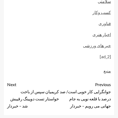
سلامتی
کسب وکار
فناوری
اخبار هنری
خبر های ورزشی
[ad_2]
منبع
Next
Previous
جوانگرایی کار خوبی است/ صد
کریمیان سپس از باخت
درصد با قلعه نویی به جام
خواستار تست دوپینگ رقیبش
جهانی می رویم – خبردار
شد – خبردار