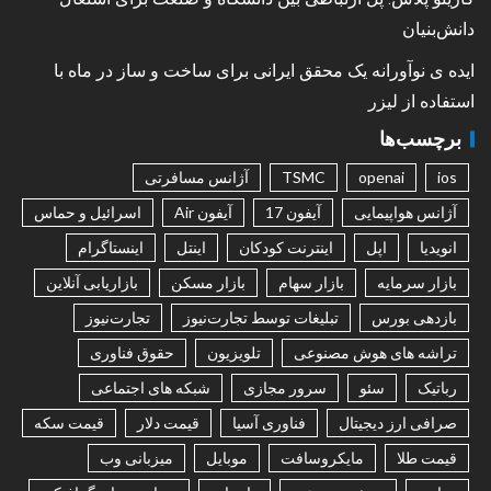
دانش‌بنیان
ایده ی نوآورانه یک محقق ایرانی برای ساخت و ساز در ماه با
استفاده از لیزر
برچسب‌ها
ios
openai
TSMC
آژانس مسافرتی
آژانس هواپیمایی
آیفون 17
آیفون Air
اسرائیل و حماس
انویدیا
اپل
اینترنت کودکان
اینتل
اینستاگرام
بازار سرمایه
بازار سهام
بازار مسکن
بازاریابی آنلاین
بازدهی بورس
تبلیغات توسط تجارت‌نیوز
تجارت‌نیوز
تراشه های هوش مصنوعی
تلویزیون
حقوق فناوری
رباتیک
سئو
سرور مجازی
شبکه های اجتماعی
صرافی ارز دیجیتال
فناوری آسیا
قیمت دلار
قیمت سکه
قیمت طلا
مایکروسافت
موبایل
میزبانی وب