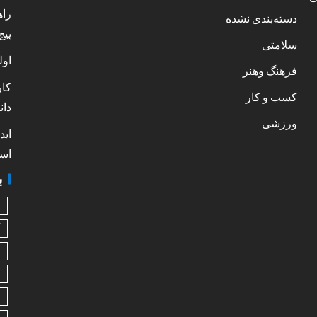
راه
دسته‌بندی نشده
پیج
سلامتی
اول
فرهنگ وهنر
کار
کسب و کار
دان
ورزشی
اید
است
ب