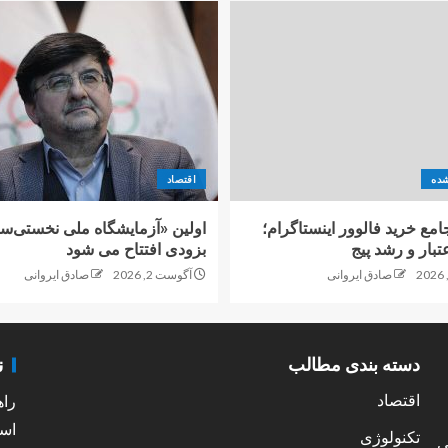
شده
اقتصاد
امع خرید فالوور اینستاگرام؛
اولین «آزمایشگاه ملی نخستی‌سا
تبار و رشد پیج
بزودی افتتاح می شود
صادق ایروانی
آگوست 2, 2026
صادق ایروانی
ن
دسته بندی مطالب
اقتصاد
راه
است
تکنولوژی
ی