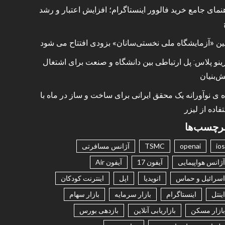
نمای جامع خرید فالوور اینستاگرام؛ افزایش اعتبار و رشد
ین «آزمایشگاه ملی نخستی‌سانان» بزودی افتتاح می شود
ینو پلاس: پل ارتباطی بین دانشگاه و صنعت برای اشتغال
ش‌بنیان
ه ی نوآورانه یک محقق ایرانی برای ساخت و ساز در ماه با
فاده از لیزر
رچسب‌ها
ios
openai
TSMC
آژانس مسافرتی
آژانس هواپیمایی
آیفون 17
آیفون Air
اسرائیل و حماس
انویدیا
اپل
اینترنت کودکان
اینتل
اینستاگرام
بازار سرمایه
بازار سهام
بازار مسکن
بازاریابی آنلاین
بازدهی بورس