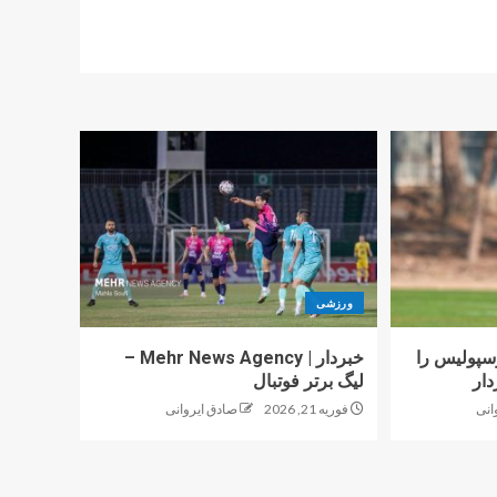
ورزشی
پولیس را
خبردار | Mehr News Agency –
دار
لیگ برتر فوتبال
انی
فوریه 21, 2026
صادق ایروانی