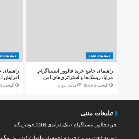
دسته‌بندی نشده
دسته‌بندی ن
راهنمای جامع خرید فالوور اینستاگرام:
راهنمای ج
مزایا، ریسک‌ها و استراتژی‌های امن
افزایش اع
آگوست 2, 2026
صادق ایروانی
آگوست 2, 2026
تبلیغات متنی
خرید فالور اینستاگرام
/
بلک فرایدی 1404 جوشن گلد
دوره mba در تبریز
/
خرید ساچمه نقره اصل
/
کیف پول مگنت