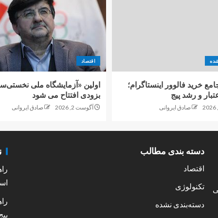
شده
اقتصاد
امع خرید فالوور اینستاگرام؛
اولین «آزمایشگاه ملی نخستی‌سا
تبار و رشد پیج
بزودی افتتاح می شود
صادق ایروانی
آگوست 2, 2026
صادق ایروانی
ن
دسته بندی مطالب
اقتصاد
راه
است
تکنولوژی
ی
راه
دسته‌بندی نشده
پیج