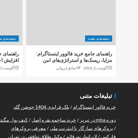
دسته‌بندی نشده
دسته‌بندی ن
راهنمای جامع خرید فالوور اینستاگرام:
راهنمای ج
مزایا، ریسک‌ها و استراتژی‌های امن
افزایش اع
آگوست 2, 2026
صادق ایروانی
آگوست 2, 2026
تبلیغات متنی
خرید فالور اینستاگرام
/
بلک فرایدی 1404 جوشن گلد
دوره mba در تبریز
/
خرید ساچمه نقره اصل
/
کیف پول مگنت
/
بروکرهای سازگار با اینترنت ملی
/
معرفی بروکرهای
فارکس
/
لابراتوار نورقائم
/
وکیل طلاق توافقی در تهران