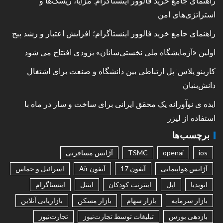
راهنمای جامع خرید فالوور اینستاگرام: مزایا، ریسک‌ها و
استراتژی‌های امن
راهنمای جامع خرید فالوور اینستاگرام؛ افزایش اعتبار و رشد پیج
اولین «آزمایشگاه ملی نخستی‌سانان» بزودی افتتاح می شود
کارینو پلاس: پل ارتباطی بین دانشگاه و صنعت برای اشتغال
دانش‌بنیان
ایده ی نوآورانه یک محقق ایرانی برای ساخت و ساز در ماه با
استفاده از لیزر
برچسب‌ها
ios
openai
TSMC
آژانس مسافرتی
آژانس هواپیمایی
آیفون 17
آیفون Air
اسرائیل و حماس
انویدیا
اپل
اینترنت کودکان
اینتل
اینستاگرام
بازار سرمایه
بازار سهام
بازار مسکن
بازاریابی آنلاین
بازدهی بورس
تبلیغات توسط تجارت‌نیوز
تجارت‌نیوز