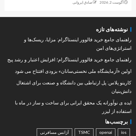
آگوست 2, 2026
صادق ایروانی
نوشته‌های تازه
راهنمای جامع خرید فالوور اینستاگرام: مزایا، ریسک‌ها و
استراتژی‌های امن
راهنمای جامع خرید فالوور اینستاگرام؛ افزایش اعتبار و رشد پیج
اولین «آزمایشگاه ملی نخستی‌سانان» بزودی افتتاح می شود
کارینو پلاس: پل ارتباطی بین دانشگاه و صنعت برای اشتغال
دانش‌بنیان
ایده ی نوآورانه یک محقق ایرانی برای ساخت و ساز در ماه با
استفاده از لیزر
برچسب‌ها
ios
openai
TSMC
آژانس مسافرتی