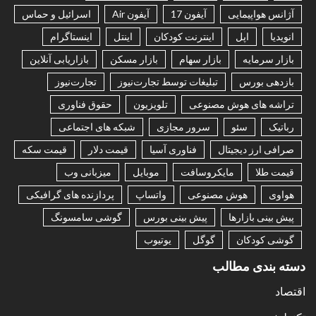
آژانس هواپیمایی
آیفون 17
آیفون Air
اسرائیل و حماس
انویدیا
اپل
اینترنت کودکان
اینتل
اینستاگرام
بازار سرمایه
بازار سهام
بازار مسکن
بازاریابی آنلاین
بازدهی بورس
تبلیغات توسط تجارت‌نیوز
تجارت‌نیوز
تراشه های هوش مصنوعی
تلویزیون
حقوق فناوری
رباتیک
سئو
سرور مجازی
شبکه های اجتماعی
صرافی ارز دیجیتال
فناوری آسیا
قیمت دلار
قیمت سکه
قیمت طلا
مایکروسافت
موبایل
میزبانی وب
هواوی
هوش مصنوعی
واتساپ
پردازنده های گرافیکی
پیش بینی بازارها
پیش بینی بورس
گوشی سامسونگ
گوشی کودکان
گوگل
یوتیوب
دسته بندی مطالب
اقتصاد