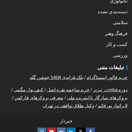
تکنولوژی
دسته‌بندی نشده
سلامتی
فرهنگ وهنر
کسب و کار
ورزشی
تبلیغات متنی
خرید فالور اینستاگرام
/
بلک فرایدی 1404 جوشن گلد
دوره mba در تبریز
/
خرید ساچمه نقره اصل
/
کیف پول مگنتی
/
بروکرهای سازگار با اینترنت ملی
/
معرفی بروکرهای فارکس
/
لابراتوار نورقائم
/
وکیل طلاق توافقی در تهران
خبردار