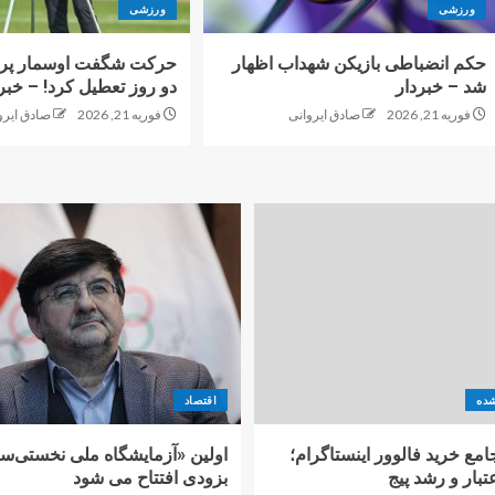
ورزشی
ورزشی
حکم انضباطی بازیکن شهداب اظهار
حرکت شگفت اوسمار پرس
شد – خبردار
دو روز تعطیل کرد! – خبر
فوریه 21, 2026
صادق ایروانی
فوریه 21, 2026
صادق ایرو
شده
اقتصاد
امع خرید فالوور اینستاگرام؛
اولین «آزمایشگاه ملی نخستی‌سا
تبار و رشد پیج
بزودی افتتاح می شود