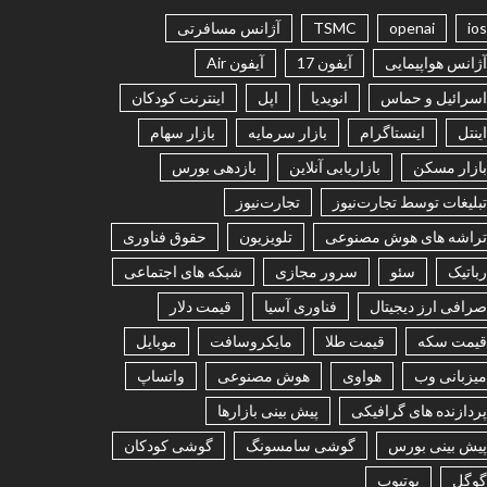
ios
openai
TSMC
آژانس مسافرتی
آژانس هواپیمایی
آیفون 17
آیفون Air
اسرائیل و حماس
انویدیا
اپل
اینترنت کودکان
اینتل
اینستاگرام
بازار سرمایه
بازار سهام
بازار مسکن
بازاریابی آنلاین
بازدهی بورس
تبلیغات توسط تجارت‌نیوز
تجارت‌نیوز
تراشه های هوش مصنوعی
تلویزیون
حقوق فناوری
رباتیک
سئو
سرور مجازی
شبکه های اجتماعی
صرافی ارز دیجیتال
فناوری آسیا
قیمت دلار
قیمت سکه
قیمت طلا
مایکروسافت
موبایل
میزبانی وب
هواوی
هوش مصنوعی
واتساپ
پردازنده های گرافیکی
پیش بینی بازارها
پیش بینی بورس
گوشی سامسونگ
گوشی کودکان
گوگل
یوتیوب