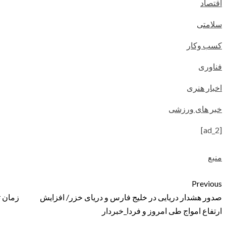
اقتصاد
سلامتی
کسب وکار
فناوری
اخبار هنری
خبر های ورزشی
[ad_2]
منبع
Previous
صدور هشدار دریایی در خلیج فارس و دریای خزر/ افزایش
زمان ت
ارتفاع امواج طی امروز و فردا_خبردار