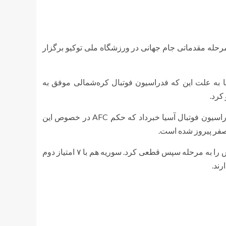
مرحله مقدماتی جام جهانی در ورزشگاه ملی توکیو برگزار
ا به علت این که فدراسیون فوتبال کره‌شمالی موفق به
کرد.
فدراسیون فوتبال ژاپن با انتشار کردن بیانیه‌ای در خصوص حکم کنفدراسیون فوتبال آسیا خبرداد که حکم AFC در خصوص این
به این ترتیب در جدول رده بندی گروه B ژاپن ۱۲ امتیازی شد و صعودش را به مرحله سپس قطعی کرد. سوریه هم با ۷ امتیاز دوم