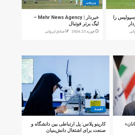
ورزشی
پولیس را
خبردار | Mehr News Agency –
دار
لیگ برتر فوتبال
انی
فوریه 21, 2026
صادق ایروانی
اقتصاد
نان»
کارینو پلاس: پل ارتباطی بین دانشگاه و
صنعت برای اشتغال دانش‌بنیان