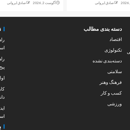
صادق ایروانی
آگوست 2, 2026
صادق ایروانی
ن
دسته بندی مطالب
اقتصاد
راه
است
تکنولوژی
ی
راه
دسته‌بندی نشده
پیج
سلامتی
اول
فرهنگ وهنر
کار
کسب و کار
دان
ورزشی
اید
است
ب