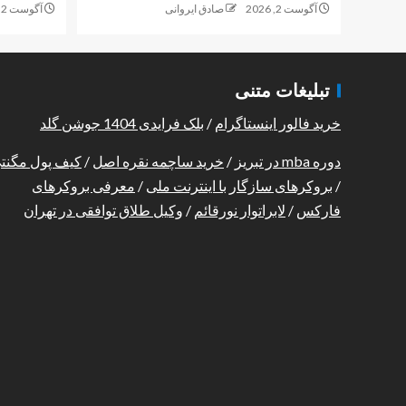
آگوست 2, 2026
صادق ایروانی
آگوست 2, 2026
تبلیغات متنی
خرید فالور اینستاگرام
/
بلک فرایدی 1404 جوشن گلد
دوره mba در تبریز
/
خرید ساچمه نقره اصل
/
کیف پول مگنت
/
بروکرهای سازگار با اینترنت ملی
/
معرفی بروکرهای
فارکس
/
لابراتوار نورقائم
/
وکیل طلاق توافقی در تهران