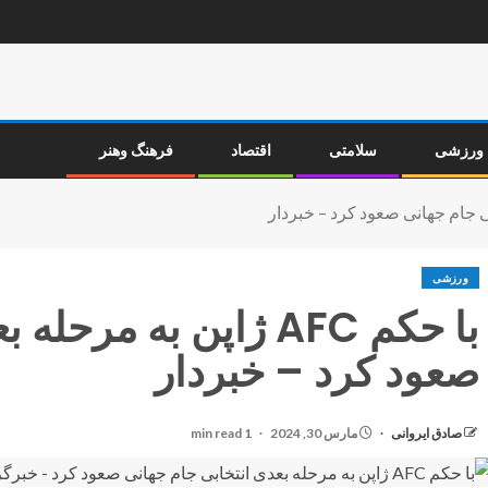
ورزشی
سلامتی
اقتصاد
فرهنگ وهنر
ورزشی
با حکم AFC ژاپن به م
صعود کرد – خبردار
صادق ایروانی
مارس 30, 2024
1 min read