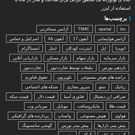
استفاده از لیزر
برچسب‌ها
ios
openai
TSMC
آژانس مسافرتی
آژانس هواپیمایی
آیفون 17
آیفون Air
اسرائیل و حماس
انویدیا
اپل
اینترنت کودکان
اینتل
اینستاگرام
بازار سرمایه
بازار سهام
بازار مسکن
بازاریابی آنلاین
بازدهی بورس
تبلیغات توسط تجارت‌نیوز
تجارت‌نیوز
تراشه های هوش مصنوعی
تلویزیون
حقوق فناوری
رباتیک
سئو
سرور مجازی
شبکه های اجتماعی
صرافی ارز دیجیتال
فناوری آسیا
قیمت دلار
قیمت سکه
قیمت طلا
مایکروسافت
موبایل
میزبانی وب
هواوی
هوش مصنوعی
واتساپ
پردازنده های گرافیکی
پیش بینی بازارها
پیش بینی بورس
گوشی سامسونگ
گوشی کودکان
گوگل
یوتیوب