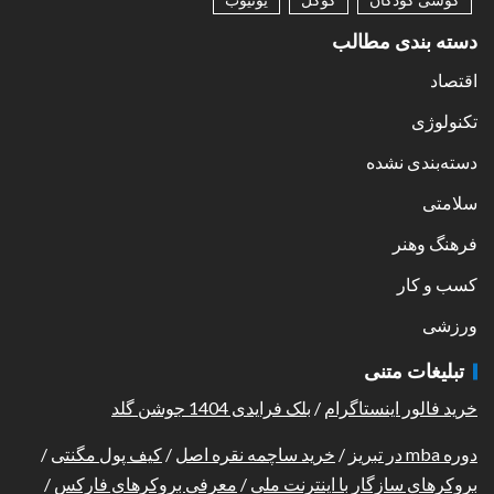
دسته بندی مطالب
اقتصاد
تکنولوژی
دسته‌بندی نشده
سلامتی
فرهنگ وهنر
کسب و کار
ورزشی
تبلیغات متنی
خرید فالور اینستاگرام
/
بلک فرایدی 1404 جوشن گلد
دوره mba در تبریز
/
خرید ساچمه نقره اصل
/
کیف پول مگنتی
/
بروکرهای سازگار با اینترنت ملی
/
معرفی بروکرهای فارکس
/