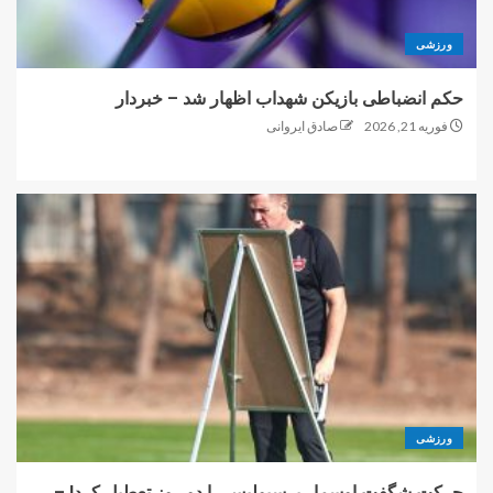
ورزشی
حکم انضباطی بازیکن شهداب اظهار شد – خبردار
فوریه 21, 2026
صادق ایروانی
ورزشی
حرکت شگفت اوسمار پرسپولیس را دو روز تعطیل کرد! –