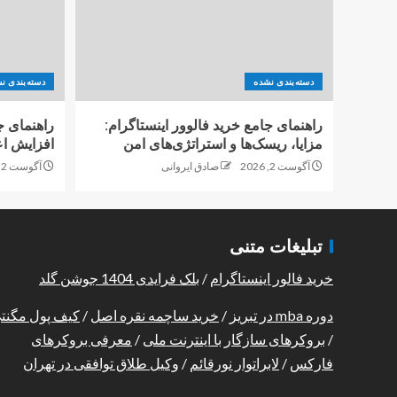
دسته‌بندی نشده
دسته‌بندی ن
راهنمای جامع خرید فالوور اینستاگرام:
راهنمای ج
مزایا، ریسک‌ها و استراتژی‌های امن
افزایش اع
آگوست 2, 2026
صادق ایروانی
آگوست 2, 2026
تبلیغات متنی
خرید فالور اینستاگرام
/
بلک فرایدی 1404 جوشن گلد
دوره mba در تبریز
/
خرید ساچمه نقره اصل
/
کیف پول مگنت
/
بروکرهای سازگار با اینترنت ملی
/
معرفی بروکرهای
فارکس
/
لابراتوار نورقائم
/
وکیل طلاق توافقی در تهران