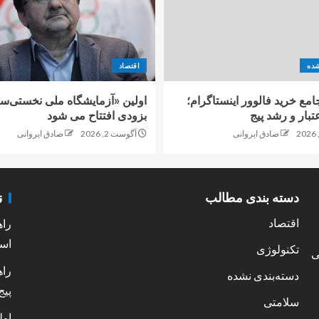
شده
اقتصاد
امع خرید فالوور اینستاگرام؛
اولین «آزمایشگاه ملی نخستی‌سا
تبار و رشد پیج
بزودی افتتاح می شود
صادق ایروانی
آگوست 2, 2026
صادق ایروانی
ن
دسته بندی مطالب
اقتصاد
راه
است
تکنولوژی
ی
راه
دسته‌بندی نشده
پیج
سلامتی
اول