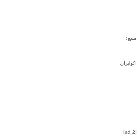
منبع :
اکوایران
[ad_2]