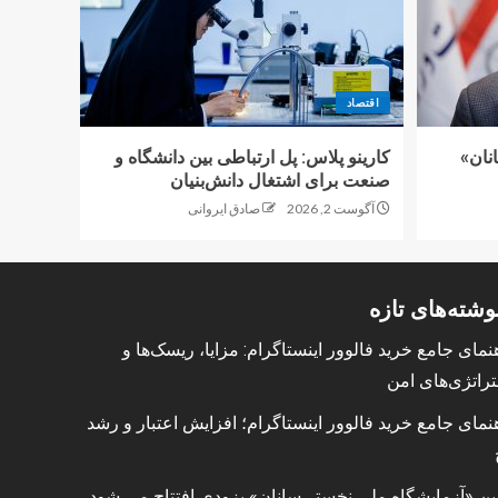
اقتصاد
نان»
کارینو پلاس: پل ارتباطی بین دانشگاه و
صنعت برای اشتغال دانش‌بنیان
آگوست 2, 2026
صادق ایروانی
وشته‌های تازه
نمای جامع خرید فالوور اینستاگرام: مزایا، ریسک‌ها و
راتژی‌های امن
نمای جامع خرید فالوور اینستاگرام؛ افزایش اعتبار و رشد
ین «آزمایشگاه ملی نخستی‌سانان» بزودی افتتاح می شود