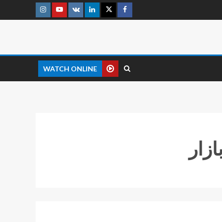
WATCH ONLINE
زار