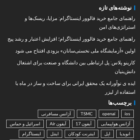
نوشته‌های تازه
راهنمای جامع خرید فالوور اینستاگرام: مزایا، ریسک‌ها و
استراتژی‌های امن
راهنمای جامع خرید فالوور اینستاگرام؛ افزایش اعتبار و رشد پیج
اولین «آزمایشگاه ملی نخستی‌سانان» بزودی افتتاح می شود
کارینو پلاس: پل ارتباطی بین دانشگاه و صنعت برای اشتغال
دانش‌بنیان
ایده ی نوآورانه یک محقق ایرانی برای ساخت و ساز در ماه با
استفاده از لیزر
برچسب‌ها
ios
openai
TSMC
آژانس مسافرتی
آژانس هواپیمایی
آیفون 17
آیفون Air
اسرائیل و حماس
انویدیا
اپل
اینترنت کودکان
اینتل
اینستاگرام