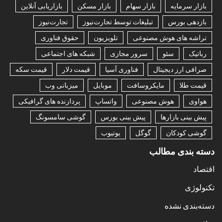
بازار سرمایه
بازار سهام
بازار مسکن
بازاریابی آنلاین
بازدهی بورس
تبلیغات توسط تجارت‌نیوز
تجارت‌نیوز
تراشه های هوش مصنوعی
تلویزیون
حقوق فناوری
رباتیک
سئو
سرور مجازی
شبکه های اجتماعی
صرافی ارز دیجیتال
فناوری آسیا
قیمت دلار
قیمت سکه
قیمت طلا
مایکروسافت
موبایل
میزبانی وب
هواوی
هوش مصنوعی
واتساپ
پردازنده های گرافیکی
پیش بینی بازارها
پیش بینی بورس
گوشی سامسونگ
گوشی کودکان
گوگل
یوتیوب
دسته بندی مطالب
اقتصاد
تکنولوژی
دسته‌بندی نشده