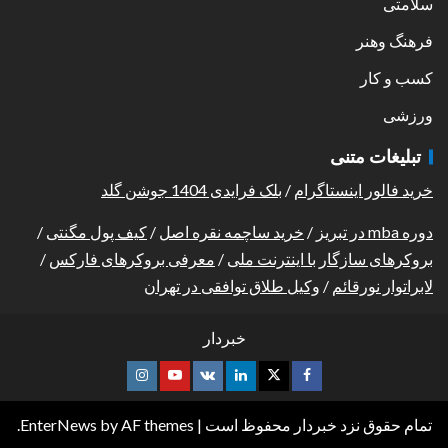
سلامتی
فرهنگ وهنر
کسب و کار
ورزشی
تبلیغات متنی
خرید فالور اینستاگرام
/
بلک فرایدی 1404 جوشن گلد
دوره mba در تبریز
/
خرید ساچمه نقره اصل
/
کیف پول مگنتی
/
بروکرهای سازگار با اینترنت ملی
/
معرفی بروکرهای فارکس
/
لابراتوار نورقائم
/
وکیل طلاق توافقی در تهران
خبردار
تمام حقوق نزد خبردار محفوظ است
|
by AF themes.
EnterNews