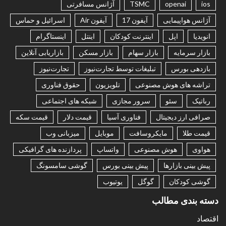
ios
openai
TSMC
آژانس مسافرتی
آژانس هواپیمایی
آیفون 17
آیفون Air
اسرائیل و حماس
انویدیا
اپل
اینترنت کودکان
اینتل
اینستاگرام
بازار سرمایه
بازار سهام
بازار مسکن
بازاریابی آنلاین
بازدهی بورس
تبلیغات توسط تجارت‌نیوز
تجارت‌نیوز
تراشه های هوش مصنوعی
تلویزیون
حقوق فناوری
رباتیک
سئو
سرور مجازی
شبکه های اجتماعی
صرافی ارز دیجیتال
فناوری آسیا
قیمت دلار
قیمت سکه
قیمت طلا
مایکروسافت
موبایل
میزبانی وب
هواوی
هوش مصنوعی
واتساپ
پردازنده های گرافیکی
پیش بینی بازارها
پیش بینی بورس
گوشی سامسونگ
گوشی کودکان
گوگل
یوتیوب
دسته بندی مطالب
اقتصاد