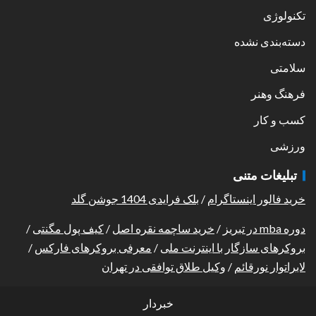
تکنولوژی
دسته‌بندی نشده
سلامتی
فرهنگ وهنر
کسب و کار
ورزشی
تبلیغات متنی
خرید فالور اینستاگرام
/
بلک فرایدی 1404 جوشن گلد
دوره mba در تبریز
/
خرید ساچمه نقره اصل
/
کیف پول مگنتی
/
بروکرهای سازگار با اینترنت ملی
/
معرفی بروکرهای فارکس
/
لابراتوار نورقائم
/
وکیل طلاق توافقی در تهران
خبردار