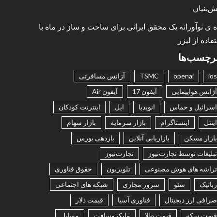
ش‌بنیان
ه ی نوآورانه یک محقق ایرانی برای ساخت و ساز در ماه با
فاده از لیزر
رچسب‌ها
ios
openai
TSMC
آژانس مسافرتی
آژانس هواپیمایی
آیفون 17
آیفون Air
اسرائیل و حماس
انویدیا
اپل
اینترنت کودکان
اینتل
اینستاگرام
بازار سرمایه
بازار سهام
بازار مسکن
بازاریابی آنلاین
بازدهی بورس
تبلیغات توسط تجارت‌نیوز
تجارت‌نیوز
تراشه های هوش مصنوعی
تلویزیون
حقوق فناوری
رباتیک
سئو
سرور مجازی
شبکه های اجتماعی
صرافی ارز دیجیتال
فناوری آسیا
قیمت دلار
قیمت سکه
قیمت طلا
مایکروسافت
موبایل