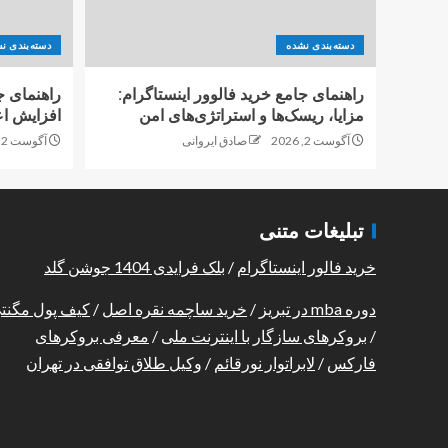
دسته‌بندی نشده
دسته‌بندی ن
راهنمای جامع خرید فالوور اینستاگرام:
راهنمای ج
مزایا، ریسک‌ها و استراتژی‌های امن
افزایش اع
آگوست 2, 2026
صادق ایروانی
آگوست 2, 2026
تبلیغات متنی
خرید فالور اینستاگرام
/
بلک فرایدی 1404 جوشن گلد
دوره mba در تبریز
/
خرید ساچمه نقره اصل
/
کیف پول مگنت
/
بروکرهای سازگار با اینترنت ملی
/
معرفی بروکرهای
فارکس
/
لابراتوار نورقائم
/
وکیل طلاق توافقی در تهران