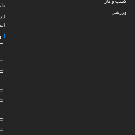
کسب و کار
دان
ورزشی
اید
است
ب