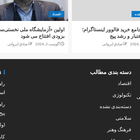
شده
اقتصاد
امع خرید فالوور اینستاگرام؛
اولین «آزمایشگاه ملی نخستی‌سا
تبار و رشد پیج
بزودی افتتاح می شود
صادق ایروانی
آگوست 2, 2026
صادق ایروانی
ن
دسته بندی مطالب
اقتصاد
راه
است
تکنولوژی
ی
راه
دسته‌بندی نشده
پیج
سلامتی
اول
فرهنگ وهنر
کار