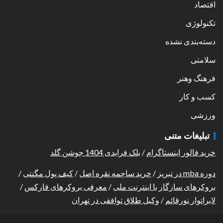
اقتصاد
تکنولوژی
دسته‌بندی نشده
سلامتی
فرهنگ وهنر
کسب و کار
ورزشی
تبلیغات متنی
خرید فالور اینستاگرام
/
بلک فرایدی 1404 جوشن گلد
دوره mba در تبریز
/
خرید ساچمه نقره اصل
/
کیف پول مگنتی
/
بروکرهای سازگار با اینترنت ملی
/
معرفی بروکرهای فارکس
/
لابراتوار نورقائم
/
وکیل طلاق توافقی در تهران