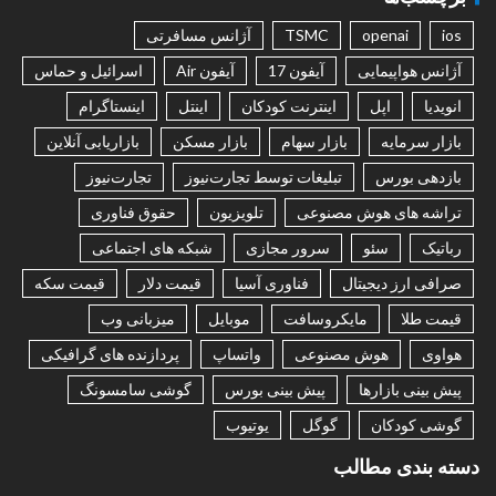
ios
openai
TSMC
آژانس مسافرتی
آژانس هواپیمایی
آیفون 17
آیفون Air
اسرائیل و حماس
انویدیا
اپل
اینترنت کودکان
اینتل
اینستاگرام
بازار سرمایه
بازار سهام
بازار مسکن
بازاریابی آنلاین
بازدهی بورس
تبلیغات توسط تجارت‌نیوز
تجارت‌نیوز
تراشه های هوش مصنوعی
تلویزیون
حقوق فناوری
رباتیک
سئو
سرور مجازی
شبکه های اجتماعی
صرافی ارز دیجیتال
فناوری آسیا
قیمت دلار
قیمت سکه
قیمت طلا
مایکروسافت
موبایل
میزبانی وب
هواوی
هوش مصنوعی
واتساپ
پردازنده های گرافیکی
پیش بینی بازارها
پیش بینی بورس
گوشی سامسونگ
گوشی کودکان
گوگل
یوتیوب
دسته بندی مطالب