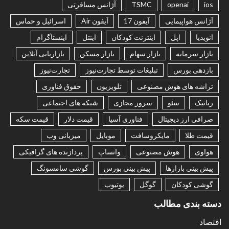
ios
openai
TSMC
آژانس مسافرتی
آژانس هواپیمایی
آیفون 17
آیفون Air
اسرائیل و حماس
انویدیا
اپل
اینترنت کودکان
اینتل
اینستاگرام
بازار سرمایه
بازار سهام
بازار مسکن
بازاریابی آنلاین
بازدهی بورس
تبلیغات توسط تجارت‌نیوز
تجارت‌نیوز
تراشه های هوش مصنوعی
تلویزیون
حقوق فناوری
رباتیک
سئو
سرور مجازی
شبکه های اجتماعی
صرافی ارز دیجیتال
فناوری آسیا
قیمت دلار
قیمت سکه
قیمت طلا
مایکروسافت
موبایل
میزبانی وب
هواوی
هوش مصنوعی
واتساپ
پردازنده های گرافیکی
پیش بینی بازارها
پیش بینی بورس
گوشی سامسونگ
گوشی کودکان
گوگل
یوتیوب
دسته بندی مطالب
اقتصاد