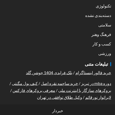
تکنولوژی
دسته‌بندی نشده
سلامتی
فرهنگ وهنر
کسب و کار
ورزشی
تبلیغات متنی
خرید فالور اینستاگرام
/
بلک فرایدی 1404 جوشن گلد
دوره mba در تبریز
/
خرید ساچمه نقره اصل
/
کیف پول مگنتی
/
بروکرهای سازگار با اینترنت ملی
/
معرفی بروکرهای فارکس
/
لابراتوار نورقائم
/
وکیل طلاق توافقی در تهران
خبردار