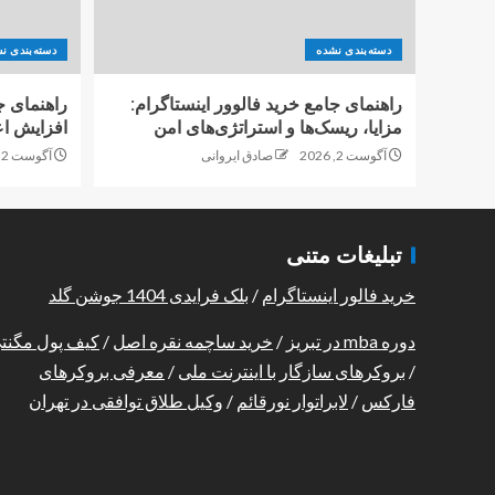
دسته‌بندی نشده
دسته‌بندی ن
راهنمای جامع خرید فالوور اینستاگرام:
راهنمای ج
مزایا، ریسک‌ها و استراتژی‌های امن
افزایش اع
آگوست 2, 2026
صادق ایروانی
آگوست 2, 2026
تبلیغات متنی
خرید فالور اینستاگرام
/
بلک فرایدی 1404 جوشن گلد
دوره mba در تبریز
/
خرید ساچمه نقره اصل
/
کیف پول مگنت
/
بروکرهای سازگار با اینترنت ملی
/
معرفی بروکرهای
فارکس
/
لابراتوار نورقائم
/
وکیل طلاق توافقی در تهران