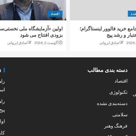
شده
اقتصاد
امع خرید فالوور اینستاگرام؛
اولین «آزمایشگاه ملی نخستی‌سا
تبار و رشد پیج
بزودی افتتاح می شود
صادق ایروانی
آگوست 2, 2026
صادق ایروانی
ن
دسته بندی مطالب
اقتصاد
راه
است
تکنولوژی
ی
راه
دسته‌بندی نشده
پیج
سلامتی
اول
فرهنگ وهنر
کار