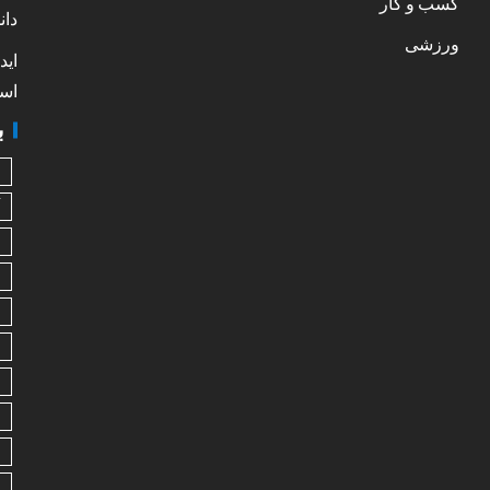
کسب و کار
دان
ورزشی
اید
است
ب