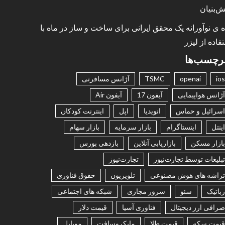
ش‌بنیان
ه ی نوآورانه یک محقق ایرانی برای ساخت و ساز در ماه با
فاده از لیزر
رچسب‌ها
ios
openai
TSMC
آژانس مسافرتی
آژانس هواپیمایی
آیفون 17
آیفون Air
اسرائیل و حماس
انویدیا
اپل
اینترنت کودکان
اینتل
اینستاگرام
بازار سرمایه
بازار سهام
بازار مسکن
بازاریابی آنلاین
بازدهی بورس
تبلیغات توسط تجارت‌نیوز
تجارت‌نیوز
تراشه های هوش مصنوعی
تلویزیون
حقوق فناوری
رباتیک
سئو
سرور مجازی
شبکه های اجتماعی
صرافی ارز دیجیتال
فناوری آسیا
قیمت دلار
قیمت سکه
قیمت طلا
مایکروسافت
موبایل