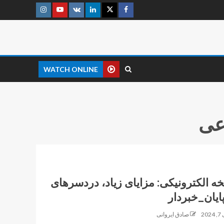
WATCH ONLINE
عی
ه الکترونیکی: مزایای زیاد، دردسرهای
پایان_خبردار
202
صادق ایروانی