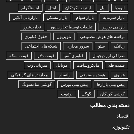
انویدیا
اپل
اینترنت کودکان
اینتل
اینستاگرام
بازار سرمایه
بازار سهام
بازار مسکن
بازاریابی آنلاین
بازدهی بورس
تبلیغات توسط تجارت‌نیوز
تجارت‌نیوز
تراشه های هوش مصنوعی
تلویزیون
حقوق فناوری
رباتیک
سئو
سرور مجازی
شبکه های اجتماعی
صرافی ارز دیجیتال
فناوری آسیا
قیمت دلار
قیمت سکه
قیمت طلا
مایکروسافت
موبایل
میزبانی وب
هواوی
هوش مصنوعی
واتساپ
پردازنده های گرافیکی
پیش بینی بازارها
پیش بینی بورس
گوشی سامسونگ
گوشی کودکان
گوگل
یوتیوب
دسته بندی مطالب
اقتصاد
تکنولوژی