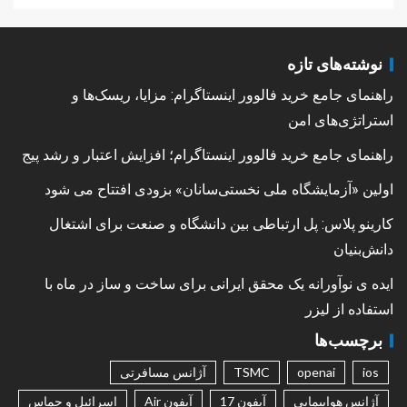
نوشته‌های تازه
راهنمای جامع خرید فالوور اینستاگرام: مزایا، ریسک‌ها و
استراتژی‌های امن
راهنمای جامع خرید فالوور اینستاگرام؛ افزایش اعتبار و رشد پیج
اولین «آزمایشگاه ملی نخستی‌سانان» بزودی افتتاح می شود
کارینو پلاس: پل ارتباطی بین دانشگاه و صنعت برای اشتغال
دانش‌بنیان
ایده ی نوآورانه یک محقق ایرانی برای ساخت و ساز در ماه با
استفاده از لیزر
برچسب‌ها
ios
openai
TSMC
آژانس مسافرتی
آژانس هواپیمایی
آیفون 17
آیفون Air
اسرائیل و حماس