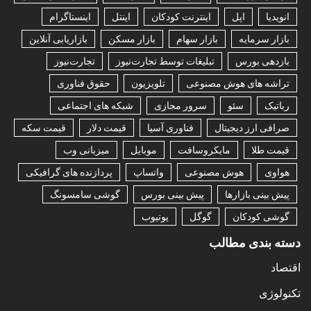
انویدیا
اپل
اینترنت کودکان
اینتل
اینستاگرام
بازار سرمایه
بازار سهام
بازار مسکن
بازاریابی آنلاین
بازدهی بورس
تبلیغات توسط تجارت‌نیوز
تجارت‌نیوز
تراشه های هوش مصنوعی
تلویزیون
حقوق فناوری
رباتیک
سئو
سرور مجازی
شبکه های اجتماعی
صرافی ارز دیجیتال
فناوری آسیا
قیمت دلار
قیمت سکه
قیمت طلا
مایکروسافت
موبایل
میزبانی وب
هواوی
هوش مصنوعی
واتساپ
پردازنده های گرافیکی
پیش بینی بازارها
پیش بینی بورس
گوشی سامسونگ
گوشی کودکان
گوگل
یوتیوب
دسته بندی مطالب
اقتصاد
تکنولوژی