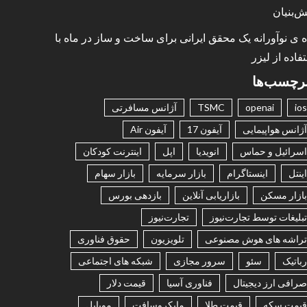
ش‌بنیان
ه ی نوآورانه یک محقق ایرانی برای ساخت و ساز در ماه با
فاده از لیزر
رچسب‌ها
ios
openai
TSMC
آژانس مسافرتی
آژانس هواپیمایی
آیفون 17
آیفون Air
اسرائیل و حماس
انویدیا
اپل
اینترنت کودکان
اینتل
اینستاگرام
بازار سرمایه
بازار سهام
بازار مسکن
بازاریابی آنلاین
بازدهی بورس
تبلیغات توسط تجارت‌نیوز
تجارت‌نیوز
تراشه های هوش مصنوعی
تلویزیون
حقوق فناوری
رباتیک
سئو
سرور مجازی
شبکه های اجتماعی
صرافی ارز دیجیتال
فناوری آسیا
قیمت دلار
قیمت سکه
قیمت طلا
مایکروسافت
موبایل