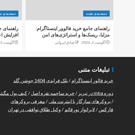
دسته‌بندی نشده
دسته‌بندی ن
راهنمای جامع خرید فالوور اینستاگرام:
راهنمای ج
مزایا، ریسک‌ها و استراتژی‌های امن
افزایش اع
آگوست 2, 2026
صادق ایروانی
آگوست 2, 2026
تبلیغات متنی
خرید فالور اینستاگرام
/
بلک فرایدی 1404 جوشن گلد
دوره mba در تبریز
/
خرید ساچمه نقره اصل
/
کیف پول مگنت
/
بروکرهای سازگار با اینترنت ملی
/
معرفی بروکرهای
فارکس
/
لابراتوار نورقائم
/
وکیل طلاق توافقی در تهران