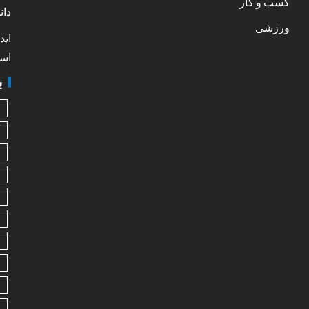
کسب و کار
دان
ورزشی
اید
است
ب