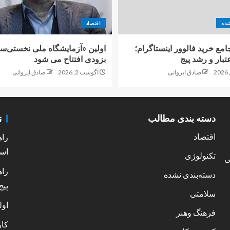
شده
اقتصاد
امع خرید فالوور اینستاگرام؛
اولین «آزمایشگاه ملی نخستی‌سا
تبار و رشد پیج
بزودی افتتاح می شود
صادق ایروانی
آگوست 2, 2026
صادق ایروانی
ن
دسته بندی مطالب
اقتصاد
راه
است
تکنولوژی
ی
راه
دسته‌بندی نشده
پیج
سلامتی
اول
فرهنگ وهنر
کار