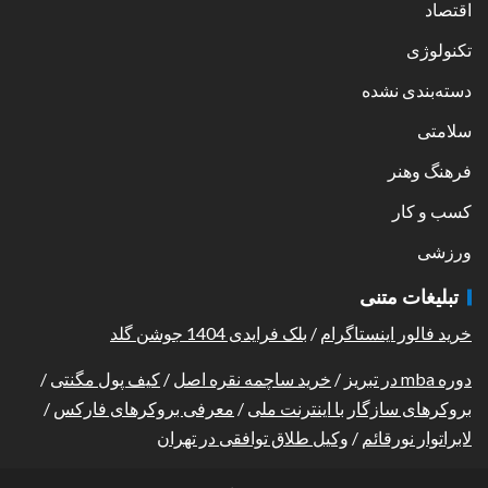
اقتصاد
تکنولوژی
دسته‌بندی نشده
سلامتی
فرهنگ وهنر
کسب و کار
ورزشی
تبلیغات متنی
خرید فالور اینستاگرام
/
بلک فرایدی 1404 جوشن گلد
دوره mba در تبریز
/
خرید ساچمه نقره اصل
/
کیف پول مگنتی
/
بروکرهای سازگار با اینترنت ملی
/
معرفی بروکرهای فارکس
/
لابراتوار نورقائم
/
وکیل طلاق توافقی در تهران