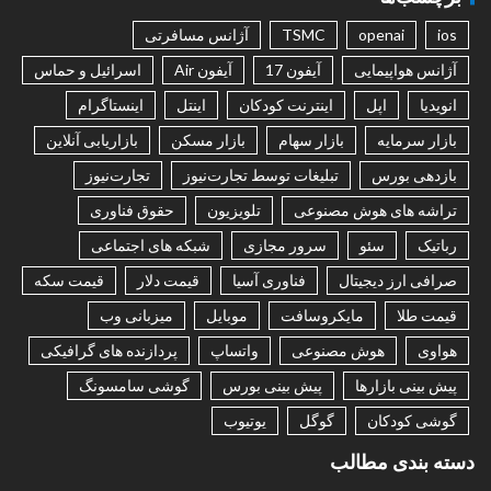
ios
openai
TSMC
آژانس مسافرتی
آژانس هواپیمایی
آیفون 17
آیفون Air
اسرائیل و حماس
انویدیا
اپل
اینترنت کودکان
اینتل
اینستاگرام
بازار سرمایه
بازار سهام
بازار مسکن
بازاریابی آنلاین
بازدهی بورس
تبلیغات توسط تجارت‌نیوز
تجارت‌نیوز
تراشه های هوش مصنوعی
تلویزیون
حقوق فناوری
رباتیک
سئو
سرور مجازی
شبکه های اجتماعی
صرافی ارز دیجیتال
فناوری آسیا
قیمت دلار
قیمت سکه
قیمت طلا
مایکروسافت
موبایل
میزبانی وب
هواوی
هوش مصنوعی
واتساپ
پردازنده های گرافیکی
پیش بینی بازارها
پیش بینی بورس
گوشی سامسونگ
گوشی کودکان
گوگل
یوتیوب
دسته بندی مطالب