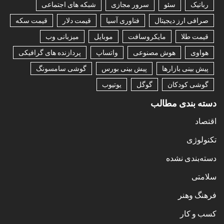
رباتیک
سئو
سرور مجازی
شبکه های اجتماعی
صرافی ارز دیجیتال
فناوری آسیا
قیمت دلار
قیمت سکه
قیمت طلا
مایکروسافت
موبایل
میزبانی وب
هواوی
هوش مصنوعی
واتساپ
پردازنده های گرافیکی
پیش بینی بازارها
پیش بینی بورس
گوشی سامسونگ
گوشی کودکان
گوگل
یوتیوب
دسته بندی مطالب
اقتصاد
تکنولوژی
دسته‌بندی نشده
سلامتی
فرهنگ وهنر
کسب و کار