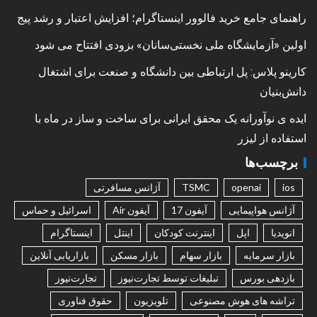
راهنمای جامع خرید فالوور اینستاگرام؛ افزایش اعتبار و رشد پیج
اولین «آزمایشگاه ملی نخستی‌سانان» بزودی افتتاح می شود
کارینو پلاس: پل ارتباطی بین دانشگاه و صنعت برای اشتغال
دانش‌بنیان
ایده ی نوآورانه یک محقق ایرانی برای ساخت و ساز در ماه با
استفاده از لیزر
برچسب‌ها
ios
openai
TSMC
آژانس مسافرتی
آژانس هواپیمایی
آیفون 17
آیفون Air
اسرائیل و حماس
انویدیا
اپل
اینترنت کودکان
اینتل
اینستاگرام
بازار سرمایه
بازار سهام
بازار مسکن
بازاریابی آنلاین
بازدهی بورس
تبلیغات توسط تجارت‌نیوز
تجارت‌نیوز
تراشه های هوش مصنوعی
تلویزیون
حقوق فناوری