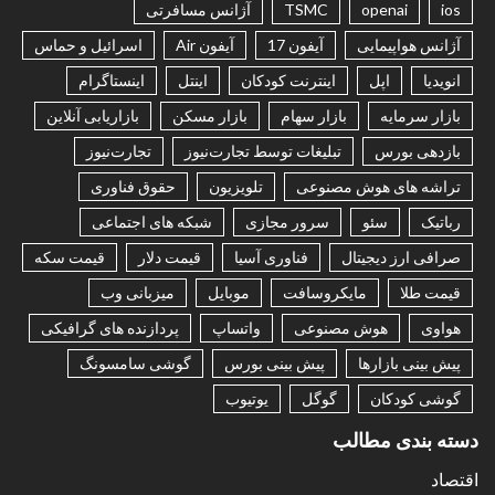
ios
openai
TSMC
آژانس مسافرتی
آژانس هواپیمایی
آیفون 17
آیفون Air
اسرائیل و حماس
انویدیا
اپل
اینترنت کودکان
اینتل
اینستاگرام
بازار سرمایه
بازار سهام
بازار مسکن
بازاریابی آنلاین
بازدهی بورس
تبلیغات توسط تجارت‌نیوز
تجارت‌نیوز
تراشه های هوش مصنوعی
تلویزیون
حقوق فناوری
رباتیک
سئو
سرور مجازی
شبکه های اجتماعی
صرافی ارز دیجیتال
فناوری آسیا
قیمت دلار
قیمت سکه
قیمت طلا
مایکروسافت
موبایل
میزبانی وب
هواوی
هوش مصنوعی
واتساپ
پردازنده های گرافیکی
پیش بینی بازارها
پیش بینی بورس
گوشی سامسونگ
گوشی کودکان
گوگل
یوتیوب
دسته بندی مطالب
اقتصاد