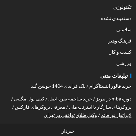
تکنولوژی
دسته‌بندی نشده
سلامتی
فرهنگ وهنر
کسب و کار
ورزشی
تبلیغات متنی
خرید فالور اینستاگرام
/
بلک فرایدی 1404 جوشن گلد
دوره mba در تبریز
/
خرید ساچمه نقره اصل
/
کیف پول مگنتی
/
بروکرهای سازگار با اینترنت ملی
/
معرفی بروکرهای فارکس
/
لابراتوار نورقائم
/
وکیل طلاق توافقی در تهران
خبردار