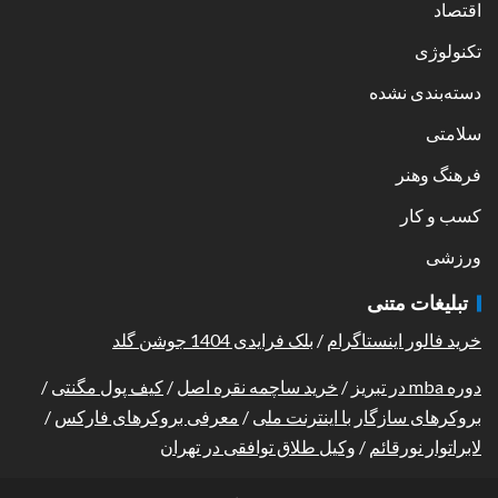
اقتصاد
تکنولوژی
دسته‌بندی نشده
سلامتی
فرهنگ وهنر
کسب و کار
ورزشی
تبلیغات متنی
خرید فالور اینستاگرام
/
بلک فرایدی 1404 جوشن گلد
دوره mba در تبریز
/
خرید ساچمه نقره اصل
/
کیف پول مگنتی
/
بروکرهای سازگار با اینترنت ملی
/
معرفی بروکرهای فارکس
/
لابراتوار نورقائم
/
وکیل طلاق توافقی در تهران