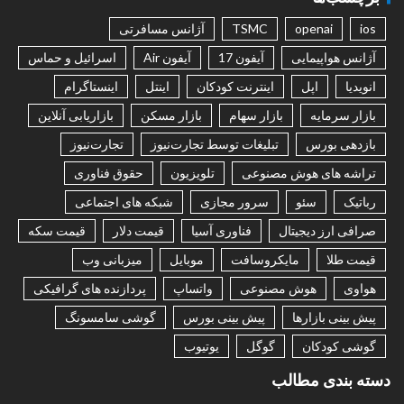
ios
openai
TSMC
آژانس مسافرتی
آژانس هواپیمایی
آیفون 17
آیفون Air
اسرائیل و حماس
انویدیا
اپل
اینترنت کودکان
اینتل
اینستاگرام
بازار سرمایه
بازار سهام
بازار مسکن
بازاریابی آنلاین
بازدهی بورس
تبلیغات توسط تجارت‌نیوز
تجارت‌نیوز
تراشه های هوش مصنوعی
تلویزیون
حقوق فناوری
رباتیک
سئو
سرور مجازی
شبکه های اجتماعی
صرافی ارز دیجیتال
فناوری آسیا
قیمت دلار
قیمت سکه
قیمت طلا
مایکروسافت
موبایل
میزبانی وب
هواوی
هوش مصنوعی
واتساپ
پردازنده های گرافیکی
پیش بینی بازارها
پیش بینی بورس
گوشی سامسونگ
گوشی کودکان
گوگل
یوتیوب
دسته بندی مطالب