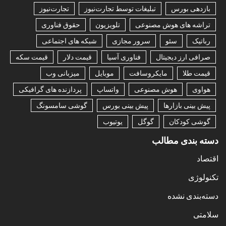
بازدهی بورس
تبلیغات توسط تجارت‌نیوز
تجارت‌نیوز
تراشه های هوش مصنوعی
تلویزیون
حقوق فناوری
رباتیک
سئو
سرور مجازی
شبکه های اجتماعی
صرافی ارز دیجیتال
فناوری آسیا
قیمت دلار
قیمت سکه
قیمت طلا
مایکروسافت
موبایل
میزبانی وب
هواوی
هوش مصنوعی
واتساپ
پردازنده های گرافیکی
پیش بینی بازارها
پیش بینی بورس
گوشی سامسونگ
گوشی کودکان
گوگل
یوتیوب
دسته بندی مطالب
اقتصاد
تکنولوژی
دسته‌بندی نشده
سلامتی