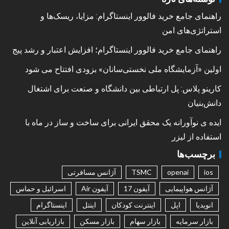
راهنمای جامع خرید فالوور اینستاگرام: مزایا، ریسک‌ها و
استراتژی‌های امن
راهنمای جامع خرید فالوور اینستاگرام؛ افزایش اعتبار و رشد پیج
اولین «آزمایشگاه ملی نخستی‌سانان» بزودی افتتاح می شود
کارینو پلاس: پل ارتباطی بین دانشگاه و صنعت برای اشتغال
دانش‌بنیان
ایده ی نوآورانه یک محقق ایرانی برای ساخت و ساز در ماه با
استفاده از لیزر
برچسب‌ها
ios
openai
TSMC
آژانس مسافرتی
آژانس هواپیمایی
آیفون 17
آیفون Air
اسرائیل و حماس
انویدیا
اپل
اینترنت کودکان
اینتل
اینستاگرام
بازار سرمایه
بازار سهام
بازار مسکن
بازاریابی آنلاین