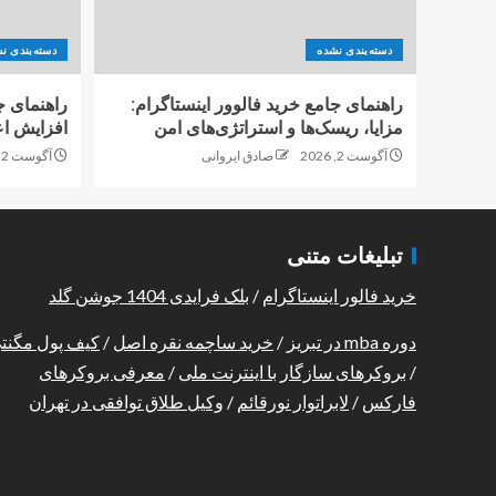
دسته‌بندی نشده
دسته‌بندی ن
راهنمای جامع خرید فالوور اینستاگرام:
راهنمای ج
مزایا، ریسک‌ها و استراتژی‌های امن
افزایش اع
آگوست 2, 2026
صادق ایروانی
آگوست 2, 2026
تبلیغات متنی
خرید فالور اینستاگرام
/
بلک فرایدی 1404 جوشن گلد
دوره mba در تبریز
/
خرید ساچمه نقره اصل
/
کیف پول مگنت
/
بروکرهای سازگار با اینترنت ملی
/
معرفی بروکرهای
فارکس
/
لابراتوار نورقائم
/
وکیل طلاق توافقی در تهران