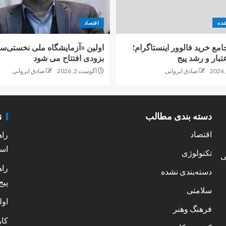
شده
اقتصاد
امع خرید فالوور اینستاگرام؛
اولین «آزمایشگاه ملی نخستی‌سا
تبار و رشد پیج
بزودی افتتاح می شود
صادق ایروانی
آگوست 2, 2026
صادق ایروانی
ن
دسته بندی مطالب
اقتصاد
راه
است
تکنولوژی
ی
راه
دسته‌بندی نشده
پیج
سلامتی
اول
فرهنگ وهنر
کار