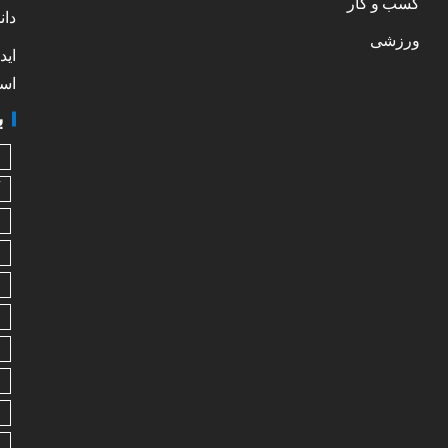
کسب و کار
دان
ورزشی
اید
است
ب