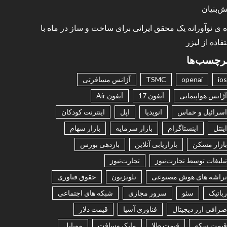
ش‌بنیان
ه ی نوآورانه یک محقق ایرانی برای ساخت و ساز در ماه با
فاده از لیزر
رچسب‌ها
ios
openai
TSMC
آژانس مسافرتی
آژانس هواپیمایی
آیفون 17
آیفون Air
اسرائیل و حماس
انویدیا
اپل
اینترنت کودکان
اینتل
اینستاگرام
بازار سرمایه
بازار سهام
بازار مسکن
بازاریابی آنلاین
بازدهی بورس
تبلیغات توسط تجارت‌نیوز
تجارت‌نیوز
تراشه های هوش مصنوعی
تلویزیون
حقوق فناوری
رباتیک
سئو
سرور مجازی
شبکه های اجتماعی
صرافی ارز دیجیتال
فناوری آسیا
قیمت دلار
قیمت سکه
قیمت طلا
مایکروسافت
موبایل