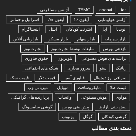
ios
openai
TSMC
آژانس مسافرتی
آژانس هواپیمایی
آیفون 17
آیفون Air
اسرائیل و حماس
انویدیا
اپل
اینترنت کودکان
اینتل
اینستاگرام
بازار سرمایه
بازار سهام
بازار مسکن
بازاریابی آنلاین
بازدهی بورس
تبلیغات توسط تجارت‌نیوز
تجارت‌نیوز
تراشه های هوش مصنوعی
تلویزیون
حقوق فناوری
رباتیک
سئو
سرور مجازی
شبکه های اجتماعی
صرافی ارز دیجیتال
فناوری آسیا
قیمت دلار
قیمت سکه
قیمت طلا
مایکروسافت
موبایل
میزبانی وب
هواوی
هوش مصنوعی
واتساپ
پردازنده های گرافیکی
پیش بینی بازارها
پیش بینی بورس
گوشی سامسونگ
گوشی کودکان
گوگل
یوتیوب
دسته بندی مطالب