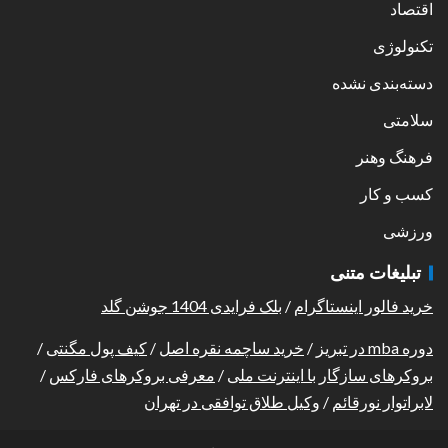
اقتصاد
تکنولوژی
دسته‌بندی نشده
سلامتی
فرهنگ وهنر
کسب و کار
ورزشی
تبلیغات متنی
خرید فالور اینستاگرام
/
بلک فرایدی 1404 جوشن گلد
دوره mba در تبریز
/
خرید ساچمه نقره اصل
/
کیف پول مگنتی
/
بروکرهای سازگار با اینترنت ملی
/
معرفی بروکرهای فارکس
/
لابراتوار نورقائم
/
وکیل طلاق توافقی در تهران