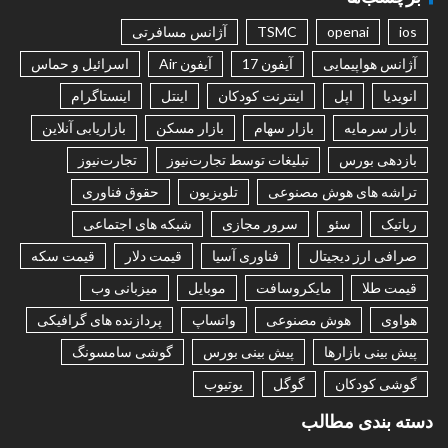
ios
openai
TSMC
آژانس مسافرتی
آژانس هواپیمایی
آیفون 17
آیفون Air
اسرائیل و حماس
انویدیا
اپل
اینترنت کودکان
اینتل
اینستاگرام
بازار سرمایه
بازار سهام
بازار مسکن
بازاریابی آنلاین
بازدهی بورس
تبلیغات توسط تجارت‌نیوز
تجارت‌نیوز
تراشه های هوش مصنوعی
تلویزیون
حقوق فناوری
رباتیک
سئو
سرور مجازی
شبکه های اجتماعی
صرافی ارز دیجیتال
فناوری آسیا
قیمت دلار
قیمت سکه
قیمت طلا
مایکروسافت
موبایل
میزبانی وب
هواوی
هوش مصنوعی
واتساپ
پردازنده های گرافیکی
پیش بینی بازارها
پیش بینی بورس
گوشی سامسونگ
گوشی کودکان
گوگل
یوتیوب
دسته بندی مطالب