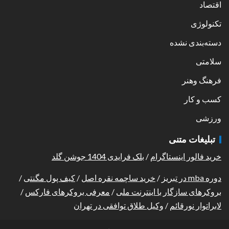
اقتصاد
تکنولوژی
دسته‌بندی نشده
سلامتی
فرهنگ وهنر
کسب و کار
ورزشی
تبلیغات متنی
خرید فالور اینستاگرام
/
بلک فرایدی 1404 جوشن گلد
دوره mba در تبریز
/
خرید ساچمه نقره اصل
/
کیف پول مگنتی
/
بروکرهای سازگار با اینترنت ملی
/
معرفی بروکرهای فارکس
/
لابراتوار نورقائم
/
وکیل طلاق توافقی در تهران