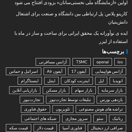
اولین «آزمایشگاه ملی نخستی‌سانان» بزودی افتتاح می شود
کارینو پلاس: پل ارتباطی بین دانشگاه و صنعت برای اشتغال
دانش‌بنیان
ایده ی نوآورانه یک محقق ایرانی برای ساخت و ساز در ماه با
استفاده از لیزر
برچسب‌ها
ios
openai
TSMC
آژانس مسافرتی
آژانس هواپیمایی
آیفون 17
آیفون Air
اسرائیل و حماس
انویدیا
اپل
اینترنت کودکان
اینتل
اینستاگرام
بازار سرمایه
بازار سهام
بازار مسکن
بازاریابی آنلاین
بازدهی بورس
تبلیغات توسط تجارت‌نیوز
تجارت‌نیوز
تراشه های هوش مصنوعی
تلویزیون
حقوق فناوری
رباتیک
سئو
سرور مجازی
شبکه های اجتماعی
صرافی ارز دیجیتال
فناوری آسیا
قیمت دلار
قیمت سکه