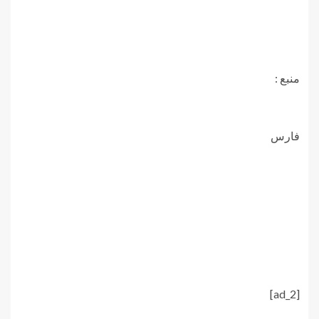
منبع :
فارس
[ad_2]