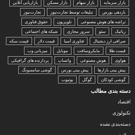
بازار سرمایه
بازار سهام
بازار مسکن
بازاریابی آنلاین
بازدهی بورس
تبلیغات توسط تجارت‌نیوز
تجارت‌نیوز
تراشه های هوش مصنوعی
تلویزیون
حقوق فناوری
رباتیک
سئو
سرور مجازی
شبکه های اجتماعی
صرافی ارز دیجیتال
فناوری آسیا
قیمت دلار
قیمت سکه
قیمت طلا
مایکروسافت
موبایل
میزبانی وب
هواوی
هوش مصنوعی
واتساپ
پردازنده های گرافیکی
پیش بینی بازارها
پیش بینی بورس
گوشی سامسونگ
گوشی کودکان
گوگل
یوتیوب
دسته بندی مطالب
اقتصاد
تکنولوژی
دسته‌بندی نشده
سلامتی