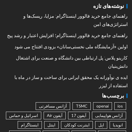
نوشته‌های تازه
راهنمای جامع خرید فالوور اینستاگرام: مزایا، ریسک‌ها و
استراتژی‌های امن
راهنمای جامع خرید فالوور اینستاگرام؛ افزایش اعتبار و رشد پیج
اولین «آزمایشگاه ملی نخستی‌سانان» بزودی افتتاح می شود
کارینو پلاس: پل ارتباطی بین دانشگاه و صنعت برای اشتغال
دانش‌بنیان
ایده ی نوآورانه یک محقق ایرانی برای ساخت و ساز در ماه با
استفاده از لیزر
برچسب‌ها
ios
openai
TSMC
آژانس مسافرتی
آژانس هواپیمایی
آیفون 17
آیفون Air
اسرائیل و حماس
انویدیا
اپل
اینترنت کودکان
اینتل
اینستاگرام