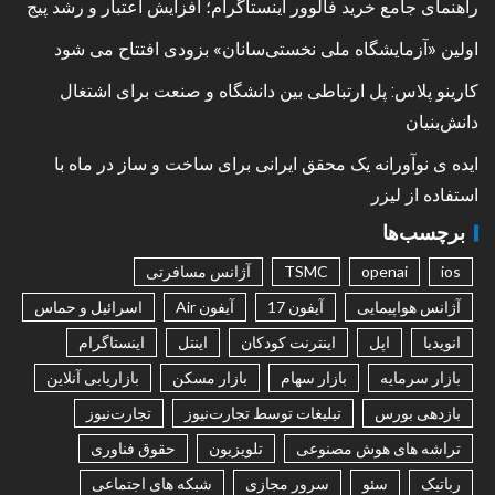
راهنمای جامع خرید فالوور اینستاگرام؛ افزایش اعتبار و رشد پیج
اولین «آزمایشگاه ملی نخستی‌سانان» بزودی افتتاح می شود
کارینو پلاس: پل ارتباطی بین دانشگاه و صنعت برای اشتغال
دانش‌بنیان
ایده ی نوآورانه یک محقق ایرانی برای ساخت و ساز در ماه با
استفاده از لیزر
برچسب‌ها
ios
openai
TSMC
آژانس مسافرتی
آژانس هواپیمایی
آیفون 17
آیفون Air
اسرائیل و حماس
انویدیا
اپل
اینترنت کودکان
اینتل
اینستاگرام
بازار سرمایه
بازار سهام
بازار مسکن
بازاریابی آنلاین
بازدهی بورس
تبلیغات توسط تجارت‌نیوز
تجارت‌نیوز
تراشه های هوش مصنوعی
تلویزیون
حقوق فناوری
رباتیک
سئو
سرور مجازی
شبکه های اجتماعی