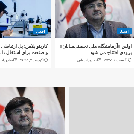
اقتصاد
اقتصاد
اولین «آزمایشگاه ملی نخستی‌سانان»
کارینو پلاس: پل ارتباطی 
بزودی افتتاح می شود
و صنعت برای اشتغال دانش
آگوست 2, 2026
صادق ایروانی
آگوست 2, 2026
صادق ایر