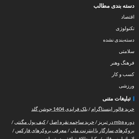
دسته بندی مطالب
اقتصاد
تکنولوژی
دسته‌بندی نشده
سلامتی
فرهنگ وهنر
کسب و کار
ورزشی
تبلیغات متنی
خرید فالور اینستاگرام
/
بلک فرایدی 1404 جوشن گلد
دوره mba در تبریز
/
خرید ساچمه نقره اصل
/
کیف پول مگنتی
/
بروکرهای سازگار با اینترنت ملی
/
معرفی بروکرهای فارکس
/
لابراتوار نورقائم
/
وکیل طلاق توافقی در تهران