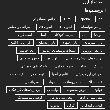
استفاده از لیزر
برچسب‌ها
ios
openai
TSMC
آژانس مسافرتی
آژانس هواپیمایی
آیفون 17
آیفون Air
اسرائیل و حماس
انویدیا
اپل
اینترنت کودکان
اینتل
اینستاگرام
بازار سرمایه
بازار سهام
بازار مسکن
بازاریابی آنلاین
بازدهی بورس
تبلیغات توسط تجارت‌نیوز
تجارت‌نیوز
تراشه های هوش مصنوعی
تلویزیون
حقوق فناوری
رباتیک
سئو
سرور مجازی
شبکه های اجتماعی
صرافی ارز دیجیتال
فناوری آسیا
قیمت دلار
قیمت سکه
قیمت طلا
مایکروسافت
موبایل
میزبانی وب
هواوی
هوش مصنوعی
واتساپ
پردازنده های گرافیکی
پیش بینی بازارها
پیش بینی بورس
گوشی سامسونگ
گوشی کودکان
گوگل
یوتیوب