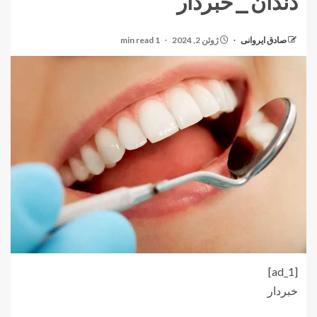
دندان_خبردار
صادق ایروانی
ژوئن 2, 2024
1 min read
[ad_1]
خبردار