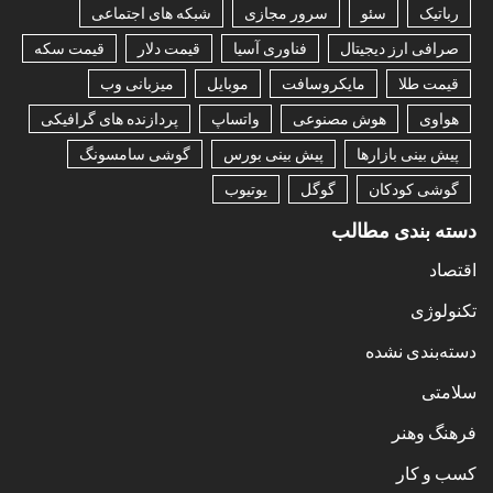
رباتیک
سئو
سرور مجازی
شبکه های اجتماعی
صرافی ارز دیجیتال
فناوری آسیا
قیمت دلار
قیمت سکه
قیمت طلا
مایکروسافت
موبایل
میزبانی وب
هواوی
هوش مصنوعی
واتساپ
پردازنده های گرافیکی
پیش بینی بازارها
پیش بینی بورس
گوشی سامسونگ
گوشی کودکان
گوگل
یوتیوب
دسته بندی مطالب
اقتصاد
تکنولوژی
دسته‌بندی نشده
سلامتی
فرهنگ وهنر
کسب و کار