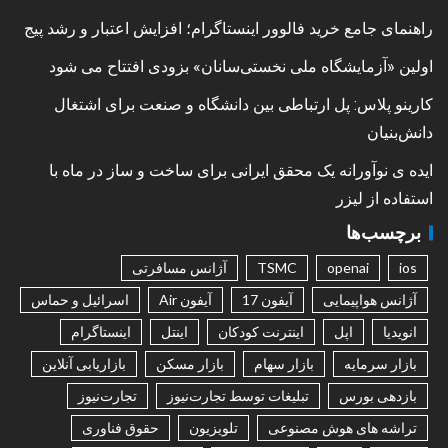
راهنمای جامع خرید فالوور اینستاگرام؛ افزایش اعتبار و رشد پیج
اولین «آزمایشگاه ملی نخستی‌سانان» بزودی افتتاح می شود
کارینو پلاس: پل ارتباطی بین دانشگاه و صنعت برای اشتغال
دانش‌بنیان
ایده ی نوآورانه یک محقق ایرانی برای ساخت و ساز در ماه با
استفاده از لیزر
برچسب‌ها
ios
openai
TSMC
آژانس مسافرتی
آژانس هواپیمایی
آیفون 17
آیفون Air
اسرائیل و حماس
انویدیا
اپل
اینترنت کودکان
اینتل
اینستاگرام
بازار سرمایه
بازار سهام
بازار مسکن
بازاریابی آنلاین
بازدهی بورس
تبلیغات توسط تجارت‌نیوز
تجارت‌نیوز
تراشه های هوش مصنوعی
تلویزیون
حقوق فناوری