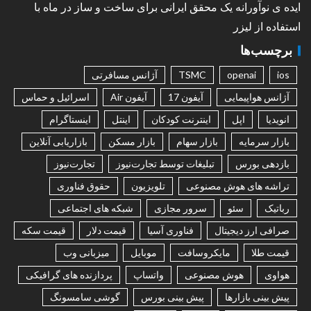
ایده ی نوآورانه یک محقق ایرانی برای ساخت و ساز در ماه با
استفاده از لیزر
برچسب‌ها
ios
openai
TSMC
آژانس مسافرتی
آژانس هواپیمایی
آیفون 17
آیفون Air
اسرائیل و حماس
انویدیا
اپل
اینترنت کودکان
اینتل
اینستاگرام
بازار سرمایه
بازار سهام
بازار مسکن
بازاریابی آنلاین
بازدهی بورس
تبلیغات توسط تجارت‌نیوز
تجارت‌نیوز
تراشه های هوش مصنوعی
تلویزیون
حقوق فناوری
رباتیک
سئو
سرور مجازی
شبکه های اجتماعی
صرافی ارز دیجیتال
فناوری آسیا
قیمت دلار
قیمت سکه
قیمت طلا
مایکروسافت
موبایل
میزبانی وب
هواوی
هوش مصنوعی
واتساپ
پردازنده های گرافیکی
پیش بینی بازارها
پیش بینی بورس
گوشی سامسونگ