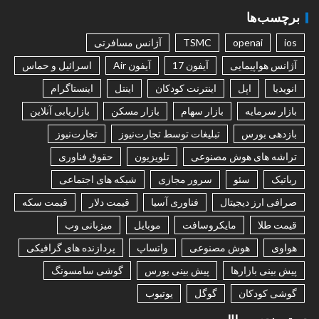
برچسب‌ها
ios
openai
TSMC
آژانس مسافرتی
آژانس هواپیمایی
آیفون 17
آیفون Air
اسرائیل و حماس
انویدیا
اپل
اینترنت کودکان
اینتل
اینستاگرام
بازار سرمایه
بازار سهام
بازار مسکن
بازاریابی آنلاین
بازدهی بورس
تبلیغات توسط تجارت‌نیوز
تجارت‌نیوز
تراشه های هوش مصنوعی
تلویزیون
حقوق فناوری
رباتیک
سئو
سرور مجازی
شبکه های اجتماعی
صرافی ارز دیجیتال
فناوری آسیا
قیمت دلار
قیمت سکه
قیمت طلا
مایکروسافت
موبایل
میزبانی وب
هواوی
هوش مصنوعی
واتساپ
پردازنده های گرافیکی
پیش بینی بازارها
پیش بینی بورس
گوشی سامسونگ
گوشی کودکان
گوگل
یوتیوب