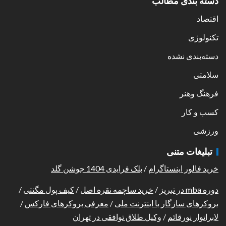
دسته بندی مطالب
اقتصاد
تکنولوژی
دسته‌بندی نشده
سلامتی
فرهنگ وهنر
کسب و کار
ورزشی
تبلیغات متنی
خرید فالور اینستاگرام
/
بلک فرایدی 1404 جوشن گلد
دوره mba در تبریز
/
خرید ساچمه نقره اصل
/
کیف پول مگنتی
/
بروکرهای سازگار با اینترنت ملی
/
معرفی بروکرهای فارکس
/
لابراتوار نورقائم
/
وکیل طلاق توافقی در تهران