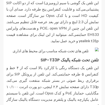
این تلفن یک گوشی با‌‌ سیم (رومیزی) است که از دو اکانت SIP
پشتیبانی‌می‌کند و قابلیت کنفرانس پنج طرفه دارد. صدای آن با
کیفیت HD است و با کدک Opus نیز سازگار است. صفحه
نمایش آن 2.3 اینچ و دارای نور بعد عرصه قابل تنظیم می‌باشد.
این تلفن این چنین از POE، open VPN و هدست‌های وایرلس
EHS33 حمایتمی‌کند. میتوانید از این لینک برای مشاهده
قیمت
yealink t31p
و خرید عمل نمایید.
تلفن تحت شبکه یالینک SIP-T33P
این تلفن یک دستگاه رنگی با کارکرد بالا است که از ۴ خط و
کنفرانس ۵ طرفه حمایتمی‌کند. این تلفن از پروتکل SIP برای
برقراری ربط صوتی در بستر شبکه منفعت گیری می‌کند.
T33p دارای صفحه نمایش ۲.۴ اینچی، دو پورت اترنت ۱۰/۱۰۰
مگابایتی، حمایتاز PoE و کدک Opus است. این تلفن با سیستم
عامل یکپارچه یالینک و پلتفرم مدیریت دستگاه یالینک سازگار