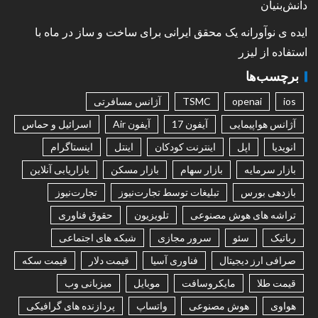
دانش‌بنیان
ایده ی نوآورانه یک محقق ایرانی برای ساخت و ساز در ماه با
استفاده از لیزر
برچسب‌ها
ios
openai
TSMC
آژانس مسافرتی
آژانس هواپیمایی
آیفون 17
آیفون Air
اسرائیل و حماس
انویدیا
اپل
اینترنت کودکان
اینتل
اینستاگرام
بازار سرمایه
بازار سهام
بازار مسکن
بازاریابی آنلاین
بازدهی بورس
تبلیغات توسط تجارت‌نیوز
تجارت‌نیوز
تراشه های هوش مصنوعی
تلویزیون
حقوق فناوری
رباتیک
سئو
سرور مجازی
شبکه های اجتماعی
صرافی ارز دیجیتال
فناوری آسیا
قیمت دلار
قیمت سکه
قیمت طلا
مایکروسافت
موبایل
میزبانی وب
هواوی
هوش مصنوعی
واتساپ
پردازنده های گرافیکی