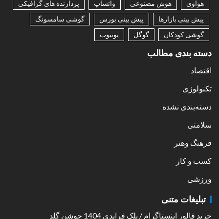
هواوی
هوش مصنوعی
واتساپ
پردازنده های گرافیکی
پیش بینی بازارها
پیش بینی بورس
گوشی سامسونگ
گوشی کودکان
گوگل
یوتیوب
دسته بندی مطالب
اقتصاد
تکنولوژی
دسته‌بندی نشده
سلامتی
فرهنگ وهنر
کسب و کار
ورزشی
تبلیغات متنی
خرید فالور اینستاگرام
/
بلک فرایدی 1404 جوشن گلد