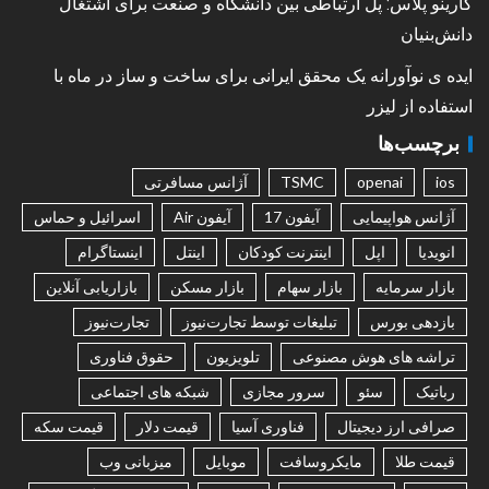
کارینو پلاس: پل ارتباطی بین دانشگاه و صنعت برای اشتغال
دانش‌بنیان
ایده ی نوآورانه یک محقق ایرانی برای ساخت و ساز در ماه با
استفاده از لیزر
برچسب‌ها
ios
openai
TSMC
آژانس مسافرتی
آژانس هواپیمایی
آیفون 17
آیفون Air
اسرائیل و حماس
انویدیا
اپل
اینترنت کودکان
اینتل
اینستاگرام
بازار سرمایه
بازار سهام
بازار مسکن
بازاریابی آنلاین
بازدهی بورس
تبلیغات توسط تجارت‌نیوز
تجارت‌نیوز
تراشه های هوش مصنوعی
تلویزیون
حقوق فناوری
رباتیک
سئو
سرور مجازی
شبکه های اجتماعی
صرافی ارز دیجیتال
فناوری آسیا
قیمت دلار
قیمت سکه
قیمت طلا
مایکروسافت
موبایل
میزبانی وب