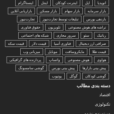
انویدیا
اپل
اینترنت کودکان
اینتل
اینستاگرام
بازار سرمایه
بازار سهام
بازار مسکن
بازاریابی آنلاین
بازدهی بورس
تبلیغات توسط تجارت‌نیوز
تجارت‌نیوز
تراشه های هوش مصنوعی
تلویزیون
حقوق فناوری
رباتیک
سئو
سرور مجازی
شبکه های اجتماعی
صرافی ارز دیجیتال
فناوری آسیا
قیمت دلار
قیمت سکه
قیمت طلا
مایکروسافت
موبایل
میزبانی وب
هواوی
هوش مصنوعی
واتساپ
پردازنده های گرافیکی
پیش بینی بازارها
پیش بینی بورس
گوشی سامسونگ
گوشی کودکان
گوگل
یوتیوب
دسته بندی مطالب
اقتصاد
تکنولوژی
دسته‌بندی نشده