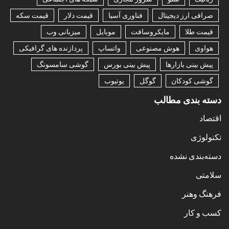
صرافی ارز دیجیتال
فناوری آسیا
قیمت دلار
قیمت سکه
قیمت طلا
مایکروسافت
موبایل
میزبانی وب
هواوی
هوش مصنوعی
واتساپ
پردازنده های گرافیکی
پیش بینی بازارها
پیش بینی بورس
گوشی سامسونگ
گوشی کودکان
گوگل
یوتیوب
دسته بندی مطالب
اقتصاد
تکنولوژی
دسته‌بندی نشده
سلامتی
فرهنگ وهنر
کسب و کار