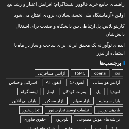
راهنمای جامع خرید فالوور اینستاگرام؛ افزایش اعتبار و رشد پیج
اولین «آزمایشگاه ملی نخستی‌سانان» بزودی افتتاح می شود
کارینو پلاس: پل ارتباطی بین دانشگاه و صنعت برای اشتغال
دانش‌بنیان
ایده ی نوآورانه یک محقق ایرانی برای ساخت و ساز در ماه با
استفاده از لیزر
برچسب‌ها
ios
openai
TSMC
آژانس مسافرتی
آژانس هواپیمایی
آیفون 17
آیفون Air
اسرائیل و حماس
انویدیا
اپل
اینترنت کودکان
اینتل
اینستاگرام
بازار سرمایه
بازار سهام
بازار مسکن
بازاریابی آنلاین
بازدهی بورس
تبلیغات توسط تجارت‌نیوز
تجارت‌نیوز
تراشه های هوش مصنوعی
تلویزیون
حقوق فناوری
رباتیک
سئو
سرور مجازی
شبکه های اجتماعی