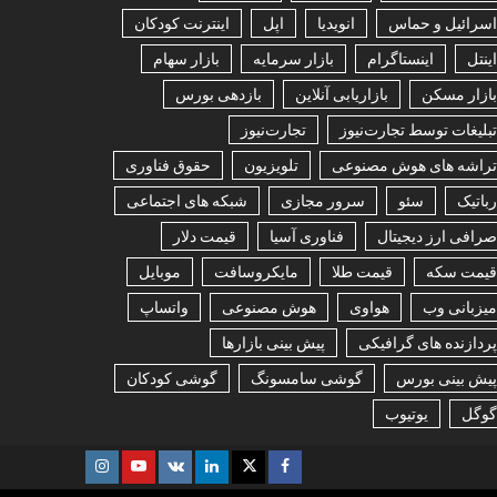
اسرائیل و حماس
انویدیا
اپل
اینترنت کودکان
اینتل
اینستاگرام
بازار سرمایه
بازار سهام
بازار مسکن
بازاریابی آنلاین
بازدهی بورس
تبلیغات توسط تجارت‌نیوز
تجارت‌نیوز
تراشه های هوش مصنوعی
تلویزیون
حقوق فناوری
رباتیک
سئو
سرور مجازی
شبکه های اجتماعی
صرافی ارز دیجیتال
فناوری آسیا
قیمت دلار
قیمت سکه
قیمت طلا
مایکروسافت
موبایل
میزبانی وب
هواوی
هوش مصنوعی
واتساپ
پردازنده های گرافیکی
پیش بینی بازارها
پیش بینی بورس
گوشی سامسونگ
گوشی کودکان
گوگل
یوتیوب