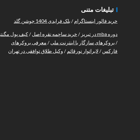
تبلیغات متنی
خرید فالور اینستاگرام
/
بلک فرایدی 1404 جوشن گلد
دوره mba در تبریز
/
خرید ساچمه نقره اصل
/
کیف پول مگنت
/
بروکرهای سازگار با اینترنت ملی
/
معرفی بروکرهای
فارکس
/
لابراتوار نورقائم
/
وکیل طلاق توافقی در تهران