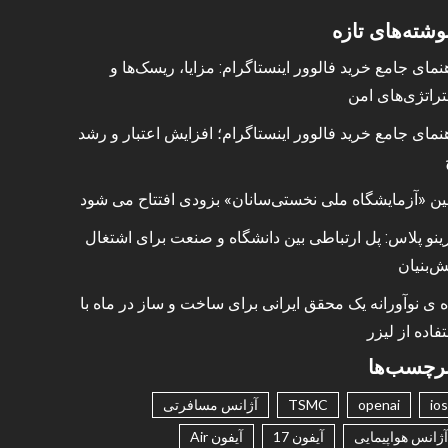
وشته‌های تازه
نمای جامع خرید فالوور اینستاگرام: مزایا، ریسک‌ها و
راتژی‌های امن
نمای جامع خرید فالوور اینستاگرام؛ افزایش اعتبار و رشد
ین «آزمایشگاه ملی نخستی‌سانان» بزودی افتتاح می شود
ینو پلاس: پل ارتباطی بین دانشگاه و صنعت برای اشتغال
ش‌بنیان
ه ی نوآورانه یک محقق ایرانی برای ساخت و ساز در ماه با
فاده از لیزر
رچسب‌ها
ios
openai
TSMC
آژانس مسافرتی
آژانس هواپیمایی
آیفون 17
آیفون Air