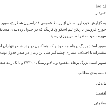
[ad_1]
خبردار
به گزارش خبردارو به نقل از روابط عمومی فدراسیون شطرنج، سوپر است
جورج فرویس بازیکن تیمِ اسکواوتاکرینگ که در جدول رده‌بندی مسابق
مهره سفید مقتدرانه به پیروزی رسید.
سوپر استاد بزرگ پرهام مقصودلو که هم‌اکنون در رده شطرنج‌بازان آماد
مقتدرانه با اختلاف امتیازی چشم‌گیر طی این زمان در صدر جدول بوندس‌
سوپر استاد بزرگ پرهام مقصودلو با لایو ریتینگ ۲۷۳۲.۰ و با یک رتبه صعود هم‌اکنون رتبه ۱۹ در بین شطرنج‌بازان برتر جهان است.`
دسته بندی مطالب
خبردار
اقتصاد
سلامتی