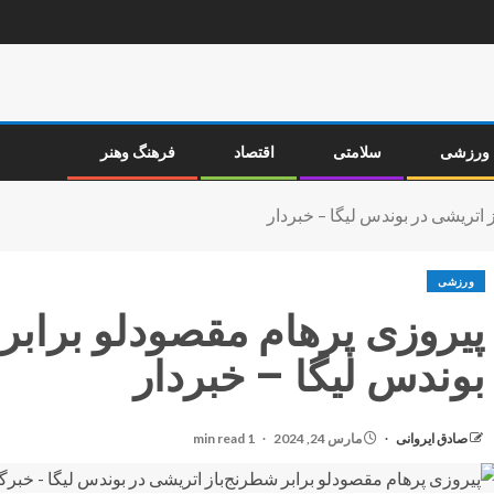
ورزشی
سلامتی
اقتصاد
فرهنگ وهنر
 اتریشی در بوندس لیگا – خبردار
ورزشی
پیروزی پرهام مقصودلو برابر
بوندس لیگا – خبردار
صادق ایروانی
مارس 24, 2024
1 min read