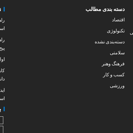
ن
دسته بندی مطالب
اقتصاد
راه
است
تکنولوژی
ی
راه
دسته‌بندی نشده
پیج
سلامتی
اول
فرهنگ وهنر
کار
کسب و کار
دان
ورزشی
اید
است
ب