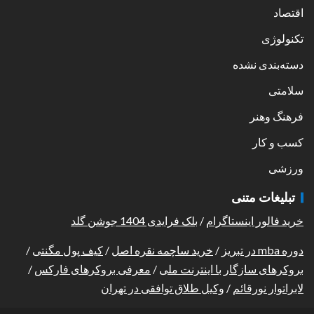
اقتصاد
تکنولوژی
دسته‌بندی نشده
سلامتی
فرهنگ وهنر
کسب و کار
ورزشی
تبلیغات متنی
خرید فالور اینستاگرام
/
بلک فرایدی 1404 جوشن گلد
دوره mba در تبریز
/
خرید ساچمه نقره اصل
/
کیف پول مگنتی
/
بروکرهای سازگار با اینترنت ملی
/
معرفی بروکرهای فارکس
/
لابراتوار نورقائم
/
وکیل طلاق توافقی در تهران