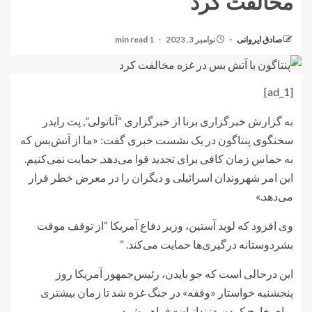
مخالفت کرد
صادق ایروانی
نوامبر 3, 2023
1 min read
[ad_1]
به گزارش خبرگزاری برنا از خبرگزاری “آناتولی”, پت رایدر
سخنگوی پنتاگون در یک نشست خبری گفت: «ما از آتش‌بس که
به حماس زمان کافی برای تجدید قوا می‌دهد, حمایت نمی‌کنیم.
این امر شهروندان اسرائیلی و دیگران را در معرض خطر قرار
می‌دهد.»
وی افزود که لوید آستین، وزیر دفاع آمریکا “از توقف موقت
بشردوستانه درگیری‌ها حمایت می‌کند. “
این درحالی است که جو بایدن، رئیس‌جمهور آمریکا روز
پنجشنبه خواستار «وقفه» در جنگ غزه شد تا زمان بیشتری
برای خارج کردن «زندانیان» فراهم شود.