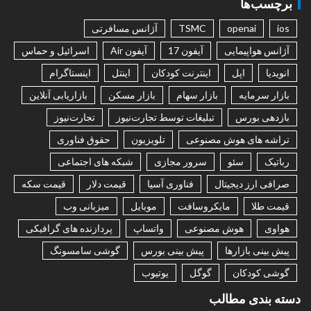
برچسب‌ها
ios
openai
TSMC
آژانس مسافرتی
آژانس هواپیمایی
آیفون 17
آیفون Air
اسرائیل و حماس
انویدیا
اپل
اینترنت کودکان
اینتل
اینستاگرام
بازار سرمایه
بازار سهام
بازار مسکن
بازاریابی آنلاین
بازدهی بورس
تبلیغات توسط تجارت‌نیوز
تجارت‌نیوز
تراشه های هوش مصنوعی
تلویزیون
حقوق فناوری
رباتیک
سئو
سرور مجازی
شبکه های اجتماعی
صرافی ارز دیجیتال
فناوری آسیا
قیمت دلار
قیمت سکه
قیمت طلا
مایکروسافت
موبایل
میزبانی وب
هواوی
هوش مصنوعی
واتساپ
پردازنده های گرافیکی
پیش بینی بازارها
پیش بینی بورس
گوشی سامسونگ
گوشی کودکان
گوگل
یوتیوب
دسته بندی مطالب