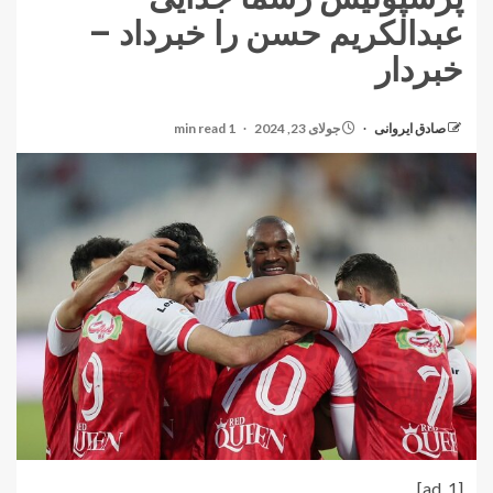
عبدالکریم حسن را خبرداد –
خبردار
صادق ایروانی
جولای 23, 2024
1 min read
[ad_1]