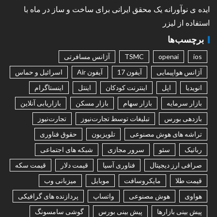
ایده ی نوآورانه یک محقق ایرانی برای ساخت و ساز در ماه با
استفاده از لیزر
برچسب‌ها
ios
openai
TSMC
آژانس مسافرتی
آژانس هواپیمایی
آیفون 17
آیفون Air
اسرائیل و حماس
انویدیا
اپل
اینترنت کودکان
اینتل
اینستاگرام
بازار سرمایه
بازار سهام
بازار مسکن
بازاریابی آنلاین
بازدهی بورس
تبلیغات توسط تجارت‌نیوز
تجارت‌نیوز
تراشه های هوش مصنوعی
تلویزیون
حقوق فناوری
رباتیک
سئو
سرور مجازی
شبکه های اجتماعی
صرافی ارز دیجیتال
فناوری آسیا
قیمت دلار
قیمت سکه
قیمت طلا
مایکروسافت
موبایل
میزبانی وب
هواوی
هوش مصنوعی
واتساپ
پردازنده های گرافیکی
پیش بینی بازارها
پیش بینی بورس
گوشی سامسونگ