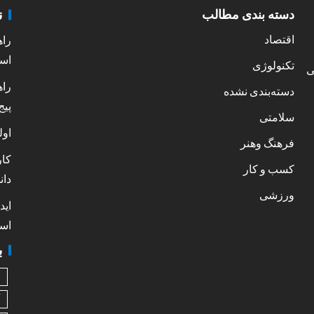
ن
دسته بندی مطالب
اقتصاد
راه
است
تکنولوژی
ی
راه
دسته‌بندی نشده
پیج
سلامتی
اول
فرهنگ وهنر
کار
کسب و کار
دان
ورزشی
اید
است
ب