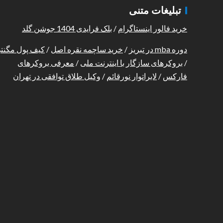
تبلیغات متنی
خرید فالور اینستاگرام
/
بلک فرایدی 1404 جوشن گلد
دوره mba در تبریز
/
خرید ساچمه نقره اصل
/
کیف پول مگنت
/
بروکرهای سازگار با اینترنت ملی
/
معرفی بروکرهای
فارکس
/
لابراتوار نورقائم
/
وکیل طلاق توافقی در تهران