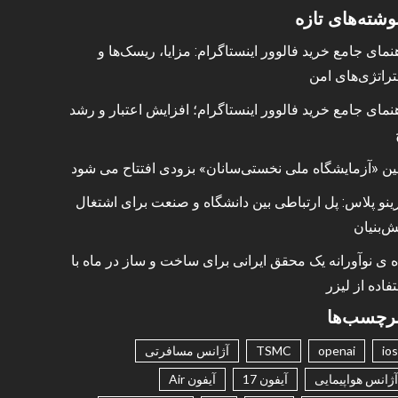
وشته‌های تازه
نمای جامع خرید فالوور اینستاگرام: مزایا، ریسک‌ها و
راتژی‌های امن
نمای جامع خرید فالوور اینستاگرام؛ افزایش اعتبار و رشد
ین «آزمایشگاه ملی نخستی‌سانان» بزودی افتتاح می شود
ینو پلاس: پل ارتباطی بین دانشگاه و صنعت برای اشتغال
ش‌بنیان
ه ی نوآورانه یک محقق ایرانی برای ساخت و ساز در ماه با
فاده از لیزر
رچسب‌ها
ios
openai
TSMC
آژانس مسافرتی
آژانس هواپیمایی
آیفون 17
آیفون Air