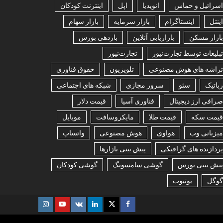
اسرائیل و حماس
انویدیا
اپل
اینترنت کودکان
اینتل
اینستاگرام
بازار سرمایه
بازار سهام
بازار مسکن
بازاریابی آنلاین
بازدهی بورس
تبلیغات توسط تجارت‌نیوز
تجارت‌نیوز
تراشه های هوش مصنوعی
تلویزیون
حقوق فناوری
رباتیک
سئو
سرور مجازی
شبکه های اجتماعی
صرافی ارز دیجیتال
فناوری آسیا
قیمت دلار
قیمت سکه
قیمت طلا
مایکروسافت
موبایل
میزبانی وب
هواوی
هوش مصنوعی
واتساپ
پردازنده های گرافیکی
پیش بینی بازارها
پیش بینی بورس
گوشی سامسونگ
گوشی کودکان
گوگل
یوتیوب