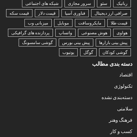
رباتیک
سئو
سرور مجازی
شبکه های اجتماعی
صرافی ارز دیجیتال
فناوری آسیا
قیمت دلار
قیمت سکه
قیمت طلا
مایکروسافت
موبایل
میزبانی وب
هواوی
هوش مصنوعی
واتساپ
پردازنده های گرافیکی
پیش بینی بازارها
پیش بینی بورس
گوشی سامسونگ
گوشی کودکان
گوگل
یوتیوب
دسته بندی مطالب
اقتصاد
تکنولوژی
دسته‌بندی نشده
سلامتی
فرهنگ وهنر
کسب و کار