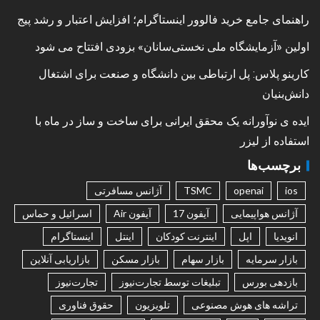
راهنمای جامع خرید فالوور اینستاگرام؛ افزایش اعتبار و رشد پیج
اولین «آزمایشگاه ملی نخستی‌سانان» بزودی افتتاح می شود
کارینو پلاس: پل ارتباطی بین دانشگاه و صنعت برای اشتغال
دانش‌بنیان
ایده ی نوآورانه یک محقق ایرانی برای ساخت و ساز در ماه با
استفاده از لیزر
برچسب‌ها
ios
openai
TSMC
آژانس مسافرتی
آژانس هواپیمایی
آیفون 17
آیفون Air
اسرائیل و حماس
انویدیا
اپل
اینترنت کودکان
اینتل
اینستاگرام
بازار سرمایه
بازار سهام
بازار مسکن
بازاریابی آنلاین
بازدهی بورس
تبلیغات توسط تجارت‌نیوز
تجارت‌نیوز
تراشه های هوش مصنوعی
تلویزیون
حقوق فناوری