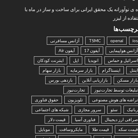
ه ی نوآورانه یک محقق ایرانی برای ساخت و ساز در ماه با
فاده از لیزر
رچسب‌ها
ios
openai
TSMC
آژانس مسافرتی
آژانس هواپیمایی
آیفون 17
آیفون Air
اسرائیل و حماس
انویدیا
اپل
اینترنت کودکان
اینتل
اینستاگرام
بازار سرمایه
بازار سهام
بازار مسکن
بازاریابی آنلاین
بازدهی بورس
تبلیغات توسط تجارت‌نیوز
تجارت‌نیوز
تراشه های هوش مصنوعی
تلویزیون
حقوق فناوری
رباتیک
سئو
سرور مجازی
شبکه های اجتماعی
صرافی ارز دیجیتال
فناوری آسیا
قیمت دلار
قیمت سکه
قیمت طلا
مایکروسافت
موبایل