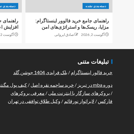
دسته‌بندی نشده
دسته‌بندی ن
راهنمای جامع خرید فالوور اینستاگرام:
راهنمای ج
مزایا، ریسک‌ها و استراتژی‌های امن
افزایش اع
آگوست 2, 2026
صادق ایروانی
آگوست 2, 2026
تبلیغات متنی
خرید فالور اینستاگرام
/
بلک فرایدی 1404 جوشن گلد
دوره mba در تبریز
/
خرید ساچمه نقره اصل
/
کیف پول مگنت
/
بروکرهای سازگار با اینترنت ملی
/
معرفی بروکرهای
فارکس
/
لابراتوار نورقائم
/
وکیل طلاق توافقی در تهران