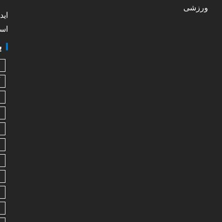
ورزشی
اید
است
ب