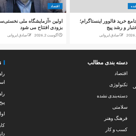
شده
اقتصاد
امع خرید فالوور اینستاگرام؛
اولین «آزمایشگاه ملی نخستی‌سا
تبار و رشد پیج
بزودی افتتاح می شود
صادق ایروانی
آگوست 2, 2026
صادق ایروانی
ن
دسته بندی مطالب
اقتصاد
راه
است
تکنولوژی
ی
راه
دسته‌بندی نشده
پیج
سلامتی
اول
فرهنگ وهنر
کار
کسب و کار
دان