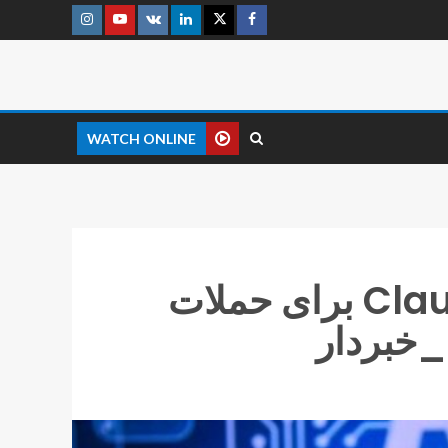
WATCH ONLINE
هکرها از هوش مصنوعی Claude برای حملات
_خبردار