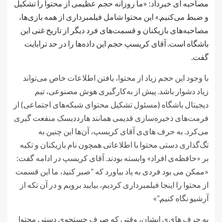
مصاحبه ای خبرداد: «ما روزانه حجم عظیمی از محتوا را تشکیل
و ضبط می‌کنیم.» این محتوا شامل فیلمبرداری از همه بازی‌ها،
مصاحبه‌های بازیکنان و قسمت‌های فرد دیگر از تاریخ غنی این
باشگاه است. آقای کریسپ حجم این داده‌ها را در حد ترابایت
گفت.
با وجود این حجم زیاد از محتوا، یافتن اطلاعات خاص می‌تواند
زیاد دشوار باشد. پیش از به‌کارگیری هوش مصنوعی، تیم
دیجیتال باشگاه (مسئول تشکیل محتوای شبکه‌های اجتماعی) از
فرمت‌های ذخیره‌سازی قدیمی همانند هارددیسک منفعت گیری
می‌کرد. به حرف های‌ی آقای کریسپ، آن‌ها این چنین به
تگ‌گذاری دستی محتوا با اطلاعاتی همچون نام بازیکنان و تکیه
بر «حافظه‌ی افراد» وابسته بودند. آقای کریسپ در ادامه گفت:
«ممکن می بود فردی به یاد بیاورد که “صبر کنید، ما این قسمت
از محتوا را اینجا فیلمبرداری کردیم، بیایید برویم و در آن تکه از
آرشیو نگاه کنیم.”»
به حرف های‌ی ایشان، وقتی که صرف جستجوی دستی محتوا