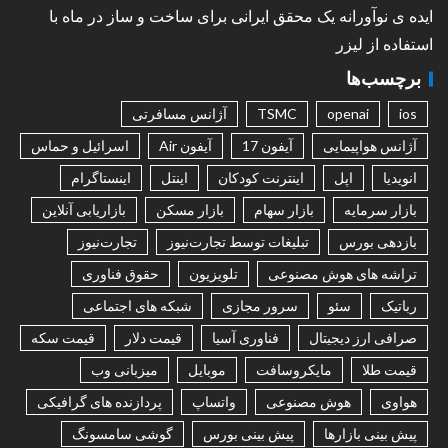
ایده ی نوآورانه یک محقق ایرانی برای ساخت و ساز در ماه با
استفاده از لیزر
برچسب‌ها
ios
openai
TSMC
آژانس مسافرتی
آژانس هواپیمایی
آیفون 17
آیفون Air
اسرائیل و حماس
انویدیا
اپل
اینترنت کودکان
اینتل
اینستاگرام
بازار سرمایه
بازار سهام
بازار مسکن
بازاریابی آنلاین
بازدهی بورس
تبلیغات توسط تجارت‌نیوز
تجارت‌نیوز
تراشه های هوش مصنوعی
تلویزیون
حقوق فناوری
رباتیک
سئو
سرور مجازی
شبکه های اجتماعی
صرافی ارز دیجیتال
فناوری آسیا
قیمت دلار
قیمت سکه
قیمت طلا
مایکروسافت
موبایل
میزبانی وب
هواوی
هوش مصنوعی
واتساپ
پردازنده های گرافیکی
پیش بینی بازارها
پیش بینی بورس
گوشی سامسونگ