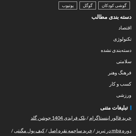
گوشی کودکان
گوگل
یوتیوب
دسته بندی مطالب
اقتصاد
تکنولوژی
دسته‌بندی نشده
سلامتی
فرهنگ وهنر
کسب و کار
ورزشی
تبلیغات متنی
خرید فالور اینستاگرام
/
بلک فرایدی 1404 جوشن گلد
دوره mba در تبریز
/
خرید ساچمه نقره اصل
/
کیف پول مگنتی
/