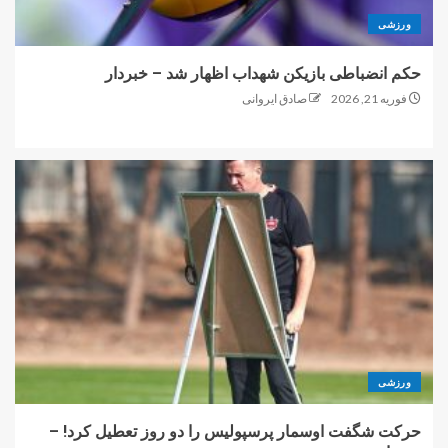
ورزشی
حکم انضباطی بازیکن شهداب اظهار شد – خبردار
فوریه 21, 2026
صادق ایروانی
ورزشی
حرکت شگفت اوسمار پرسپولیس را دو روز تعطیل کرد! –