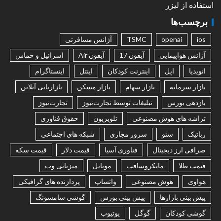
استفاده از لیزر
برچسب‌ها
ios
openai
TSMC
آژانس مسافرتی
آژانس هواپیمایی
آیفون 17
آیفون Air
اسرائیل و حماس
انویدیا
اپل
اینترنت کودکان
اینتل
اینستاگرام
بازار سرمایه
بازار سهام
بازار مسکن
بازاریابی آنلاین
بازدهی بورس
تبلیغات توسط تجارت‌نیوز
تجارت‌نیوز
تراشه های هوش مصنوعی
تلویزیون
حقوق فناوری
رباتیک
سئو
سرور مجازی
شبکه های اجتماعی
صرافی ارز دیجیتال
فناوری آسیا
قیمت دلار
قیمت سکه
قیمت طلا
مایکروسافت
موبایل
میزبانی وب
هواوی
هوش مصنوعی
واتساپ
پردازنده های گرافیکی
پیش بینی بازارها
پیش بینی بورس
گوشی سامسونگ
گوشی کودکان
گوگل
یوتیوب