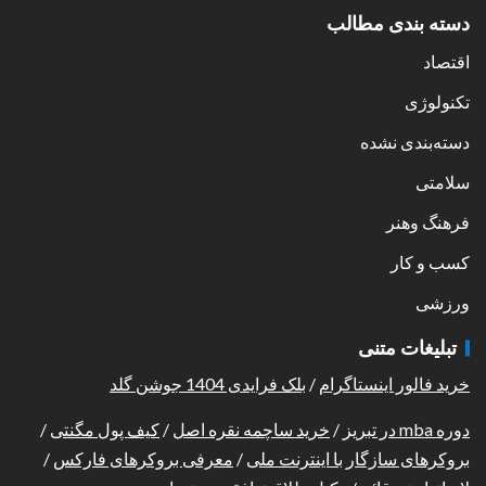
دسته بندی مطالب
اقتصاد
تکنولوژی
دسته‌بندی نشده
سلامتی
فرهنگ وهنر
کسب و کار
ورزشی
تبلیغات متنی
خرید فالور اینستاگرام
/
بلک فرایدی 1404 جوشن گلد
دوره mba در تبریز
/
خرید ساچمه نقره اصل
/
کیف پول مگنتی
/
بروکرهای سازگار با اینترنت ملی
/
معرفی بروکرهای فارکس
/