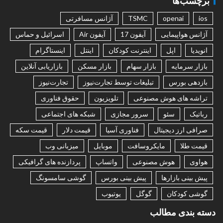
برچسب‌ها
ios
openai
TSMC
آژانس مسافرتی
آژانس هواپیمایی
آیفون 17
آیفون Air
اسرائیل و حماس
انویدیا
اپل
اینترنت کودکان
اینتل
اینستاگرام
بازار سرمایه
بازار سهام
بازار مسکن
بازاریابی آنلاین
بازدهی بورس
تبلیغات توسط تجارت‌نیوز
تجارت‌نیوز
تراشه های هوش مصنوعی
تلویزیون
حقوق فناوری
رباتیک
سئو
سرور مجازی
شبکه های اجتماعی
صرافی ارز دیجیتال
فناوری آسیا
قیمت دلار
قیمت سکه
قیمت طلا
مایکروسافت
موبایل
میزبانی وب
هواوی
هوش مصنوعی
واتساپ
پردازنده های گرافیکی
پیش بینی بازارها
پیش بینی بورس
گوشی سامسونگ
گوشی کودکان
گوگل
یوتیوب
دسته بندی مطالب