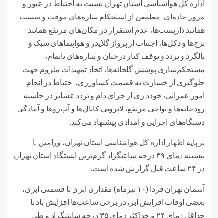
اداره کل هواشناسی استان تهران نسبت به احتیاط در عبور و
مرور جاده‌ای، مطمعن از استحکام سازه‌های موقت و سست
همانند داربست‌ها، عدم استقرار در مکان‌های مرتفع همانند
برج‌ها و دکل‌ها، اجتناب از پرواز گلایدر و هواپیماهای سبک و
بالگرد و تردد و توقف کنار درختان و سازه‌های ناتمام،
مستحکم‌سازی پوشش گلخانه‌ها، اتخاذ تمهیدات ملزوم جهت
جلوگیری از خسارت به قسمت کشاورزی، احتیاط در انجام
امور عمرانی، خودداری از چرای دام و تردد عشایر در حاشیه
رودخانه‌ها و نواحی مرتفع، لایروبی کانال‌ها و آب‌روها و آمادگی
دستگاه‌های اجرایی و امدادی پیشنهاد می‌کند.
بر پایه اظهار اداره کل هواشناسی استان تهران، ورامین با
بیشینه دمای ۳۹ درجه سانتیگراد گرم‌ترین ایستگاه استان تهران
در ۲۴ ساعت قبل گزارش شده است.
آسمان تهران فردا (۱۰ تیرماه) مقداری ابری تا قسمتی ابری،
بعضی اوقات افزایش ابر، در برخی ساعت‌ها افزایش باد با
حداقل دمای ۲۴ و حداکثر دمای ۳۵ درجه سانتیگراد و طی